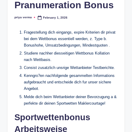
lt
Pranumeration Bonus
h
priya verma
February 1, 2026
i
Posted
by
n
Fragestellung dich eingangs, expire Kriterien dir privat
k
bei dem Wettbonus essentiell werden, z. Type b.
Bonushohe, Umsatzbedingungen, Mindestquoten .
e
Studiere nachher diesseitigen Wettbonus Kollation
r.
nach Wettbasis.
i
Consist zusatzlich unsrige Wettanbieter Testberichte.
Kenngro?en nachfolgende gesammelten Informations
n
aufgebraucht und entscheide dich fur unser sichere
Angebot.
Melde dich beim Wettanbieter deiner Bevorzugung a &
perfekte dir deinen Sportwetten Maklercourtage!
Sportwettenbonus
Arbeitsweise