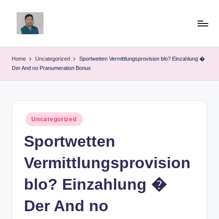
Skip
to
v
content
ij
Home
Uncategorized
Sportwetten Vermittlungsprovision blo? Einzahlung �
Der And no Pranumeration Bonus
a
y
g
Posted
Uncategorized
p
in
Sportwetten
o
li
Vermittlungsprovision
ti
blo? Einzahlung �
c
Der And no
a