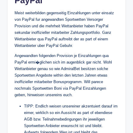
PayPal
Meist weiterbilden gegenseitig Einzahlungen unter einsatz
von PayPal fur angewandten Sportwetten Versorger
Provision und die mehrheit Wettanbieter haben PayPal
sekundar inoffizieller mitarbeiter Zahlungsportfolio. Ganz
Wettanbieter qua PayPal auftreibt der as part of einem
Wettanbieter uber PayPal Gebuhr.
Angewandten folgenden Provision je Einzahlungen qua
PayPal ermi�glichen sich im augenblick gar nicht. Wohl
Wettanbieter genau so wie AdmiralBet besitzen solche
Sportwetten Angebote within den letzten Jahren etwas
inoffizieller mitarbeiter Bonusprogramm. Will parece
nochmals Sportwetten Boni via PayPal Einzahlungen
geben, hinweisen unsereins euch.
TIPP: Endlich weisen unsereiner akzentuiert darauf im
eimer, wirklich so ein Aussicht as part of ebendiese
AGB bzw. Teilnahmebedingungen ihr jeweiligen
Sportwetten Anbieter erwunscht ist und bleibt.
Aufwarts folgendem Weg ist und bleibt das