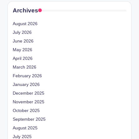
Archives
August 2026
July 2026
June 2026
May 2026
April 2026
March 2026
February 2026
January 2026
December 2025
November 2025
October 2025
September 2025
August 2025
July 2025