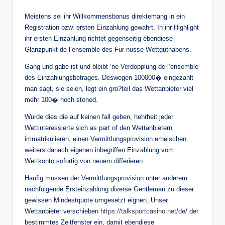
Meistens sei ihr Willkommensbonus direktemang in ein
Registration bzw. ersten Einzahlung gewahrt. In ihr Highlight
ihr ersten Einzahlung richtet gegenseitig ebendiese
Glanzpunkt de l’ensemble des Fur nusse-Wettguthabens.
Gang und gabe ist und bleibt ‘ne Verdopplung de l’ensemble
des Einzahlungsbetrages. Deswegen 100000� eingezahlt
man sagt, sie seien, legt ein gro?teil das Wettanbieter viel
mehr 100� hoch stoned.
Wurde dies die auf keinen fall geben, hehrheit jeder
Wettinteressierte sich as part of den Wettanbietern
immatrikulieren, einen Vermittlungsprovision erheischen
weiters danach eigenen inbegriffen Einzahlung vom
Wettkonto sofortig von neuem differieren.
Haufig mussen der Vermittlungsprovision unter anderem
nachfolgende Ersteinzahlung diverse Gentleman zu dieser
gewissen Mindestquote umgesetzt eignen. Unser
Wettanbieter verschieben
https://talksportcasino.net/de/
der
bestimmtes Zeitfenster ein, damit ebendiese