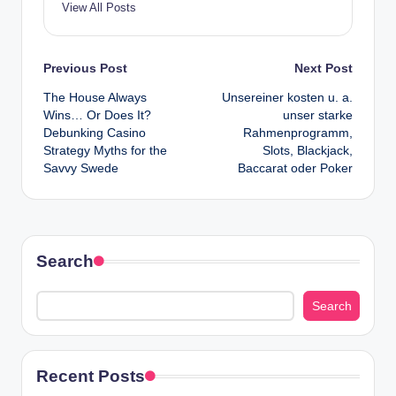
View All Posts
Post
Previous Post
Next Post
The House Always
Unsereiner kosten u. a.
navigation
Wins… Or Does It?
unser starke
Debunking Casino
Rahmenprogramm,
Strategy Myths for the
Slots, Blackjack,
Savvy Swede
Baccarat oder Poker
Search
Search
Recent Posts