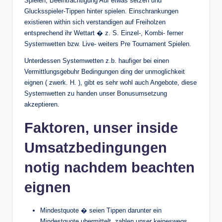
Spielen, Beeintrachtigung Auf etwas setzen und
Glucksspieler-Tippen hinter spielen. Einschrankungen
existieren within sich verstandigen auf Freiholzen
entsprechend ihr Wettart � z. S. Einzel-, Kombi- ferner
Systemwetten bzw. Live- weiters Pre Tournament Spielen.
Unterdessen Systemwetten z.b. haufiger bei einen
Vermittlungsgebuhr Bedingungen ding der unmoglichkeit
eignen ( zwerk. H. ), gibt es sehr wohl auch Angebote, diese
Systemwetten zu handen unser Bonusumsetzung
akzeptieren.
Faktoren, unser inside
Umsatzbedingungen
notig nachdem beachten
eignen
Mindestquote � seien Tippen darunter ein
Mindestquote ubermittelt, zahlen unser keineswegs