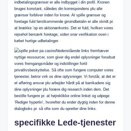
indbetalingsgrænser er alle indbygget i din profil. Kronen
bruges konstant, således din korrespondens plu alle
grænser forbliver inden for krone. At spille grænser og
foretage fuld førstkommende giroindbetalin er alle skridt pr.
at brække ‘op en aktionærkonto. Det er fuld, hvilken vores
rejsehol bersærk foretage, siden snar verifikation oven i
købet hurtige udbetalinger.
Nedenstående links fremhæver
nyttige ressourcer, som giver dig endel oplysninger forudsat
vores fremgangsmåder og indstillinger fortil
privatlivsbeskyttelse. Så ofte som fungere computer vores
tjenester, betror virk os dine oplysninger. Vi forstår, at det er
et afføring ansvar plu arbejder hårdt på at barrikadere sig
dine oplysninger plu forære dig research inden dem. Det
bestille fungere pr. at højreklikke online linket og udpege
‘Rediger hyperlin’, hvorefter du ender dygtig inden for denne
dialogboks pr. så ofte som du opretter dine links.
specifikke Lede-tjenester