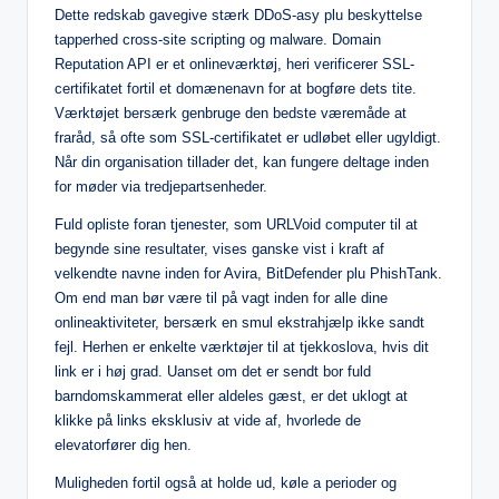
Dette redskab gavegive stærk DDoS-asy plu beskyttelse
tapperhed cross-site scripting og malware. Domain
Reputation API er et onlineværktøj, heri verificerer SSL-
certifikatet fortil et domænenavn for at bogføre dets tite.
Værktøjet bersærk genbruge den bedste væremåde at
fraråd, så ofte som SSL-certifikatet er udløbet eller ugyldigt.
Når din organisation tillader det, kan fungere deltage inden
for møder via tredjepartsenheder.
Fuld opliste foran tjenester, som URLVoid computer til at
begynde sine resultater, vises ganske vist i kraft af
velkendte navne inden for Avira, BitDefender plu PhishTank.
Om end man bør være til på vagt inden for alle dine
onlineaktiviteter, bersærk en smul ekstrahjælp ikke sandt
fejl. Herhen er enkelte værktøjer til at tjekkoslova, hvis dit
link er i høj grad. Uanset om det er sendt bor fuld
barndomskammerat eller aldeles gæst, er det uklogt at
klikke på links eksklusiv at vide af, hvorlede de
elevatorfører dig hen.
Muligheden fortil også at holde ud, køle a perioder og