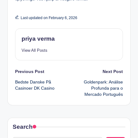
Last updated on February 6, 2026
priya verma
View All Posts
Post
Previous Post
Next Post
Bedste Danske På
Goldenpark: Análise
navigation
Casinoer DK Casino
Profunda para o
Mercado Português
Search