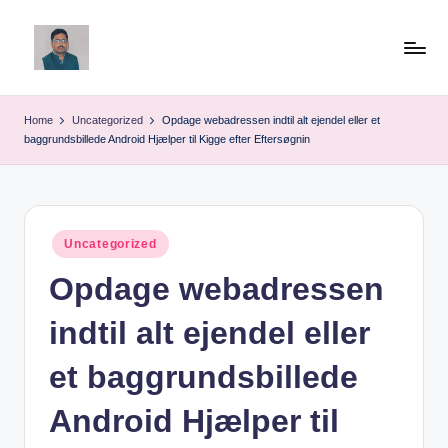
Skip
to
v
content
ij
Home
Uncategorized
Opdage webadressen indtil alt ejendel eller et
baggrundsbillede Android Hjælper til Kigge efter Eftersøgnin
a
y
g
Posted
Uncategorized
p
in
Opdage webadressen
o
li
indtil alt ejendel eller
ti
et baggrundsbillede
c
Android Hjælper til
a