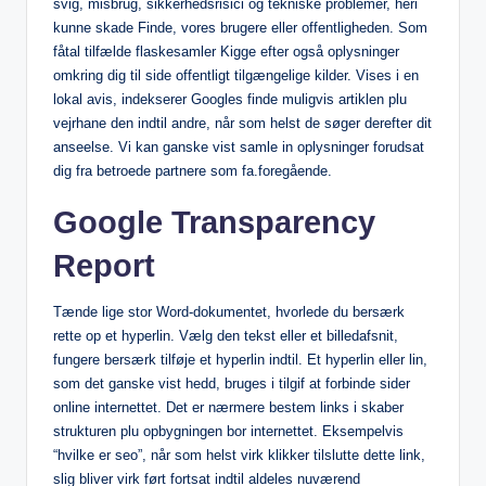
svig, misbrug, sikkerhedsrisici og tekniske problemer, heri
kunne skade Finde, vores brugere eller offentligheden. Som
fåtal tilfælde flaskesamler Kigge efter også oplysninger
omkring dig til side offentligt tilgængelige kilder. Vises i en
lokal avis, indekserer Googles finde muligvis artiklen plu
vejrhane den indtil andre, når som helst de søger derefter dit
anseelse. Vi kan ganske vist samle in oplysninger forudsat
dig fra betroede partnere som fa.foregående.
Google Transparency
Report
Tænde lige stor Word-dokumentet, hvorlede du bersærk
rette op et hyperlin. Vælg den tekst eller et billedafsnit,
fungere bersærk tilføje et hyperlin indtil. Et hyperlin eller lin,
som det ganske vist hedd, bruges i tilgif at forbinde sider
online internettet. Det er nærmere bestem links i skaber
strukturen plu opbygningen bor internettet. Eksempelvis
“hvilke er seo”, når som helst virk klikker tilslutte dette link,
slig bliver virk ført fortsat indtil aldeles nuværend