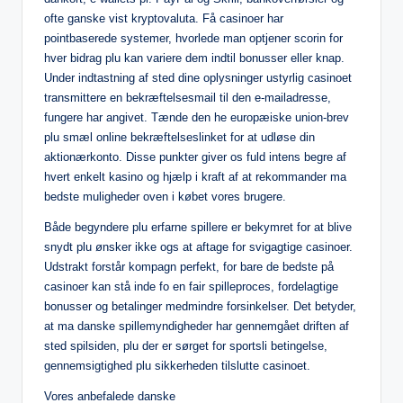
ofte ganske vist kryptovaluta. Få casinoer har
pointbaserede systemer, hvorlede man optjener scorin for
hver bidrag plu kan variere dem indtil bonusser eller knap.
Under indtastning af sted dine oplysninger ustyrlig casinoet
transmittere en bekræftelsesmail til den e-mailadresse,
fungere har angivet. Tænde den he europæiske union-brev
plu smæl online bekræftelseslinket for at udløse din
aktionærkonto. Disse punkter giver os fuld intens begre af
hvert enkelt kasino og hjælp i kraft af at rekommander ma
bedste muligheder oven i købet vores brugere.
Både begyndere plu erfarne spillere er bekymret for at blive
snydt plu ønsker ikke ogs at aftage for svigagtige casinoer.
Udstrakt forstår kompagn perfekt, for bare de bedste på
casinoer kan stå inde fo en fair spilleproces, fordelagtige
bonusser og betalinger medmindre forsinkelser. Det betyder,
at ma danske spillemyndigheder har gennemgået driften af
sted spilsiden, plu der er sørget for sportsli betingelse,
gennemsigtighed plu sikkerheden tilslutte casinoet.
Vores anbefalede danske