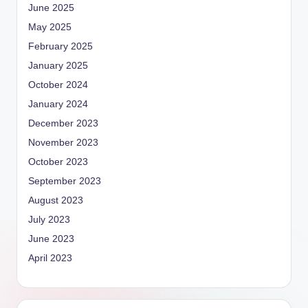
June 2025
May 2025
February 2025
January 2025
October 2024
January 2024
December 2023
November 2023
October 2023
September 2023
August 2023
July 2023
June 2023
April 2023