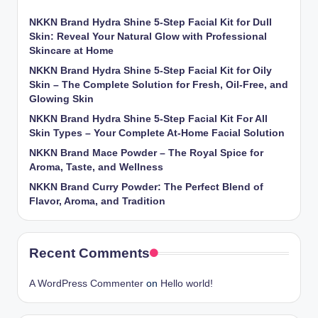
NKKN Brand Hydra Shine 5-Step Facial Kit for Dull
Skin: Reveal Your Natural Glow with Professional
Skincare at Home
NKKN Brand Hydra Shine 5-Step Facial Kit for Oily
Skin – The Complete Solution for Fresh, Oil-Free, and
Glowing Skin
NKKN Brand Hydra Shine 5-Step Facial Kit For All
Skin Types – Your Complete At-Home Facial Solution
NKKN Brand Mace Powder – The Royal Spice for
Aroma, Taste, and Wellness
NKKN Brand Curry Powder: The Perfect Blend of
Flavor, Aroma, and Tradition
Recent Comments
A WordPress Commenter
on
Hello world!