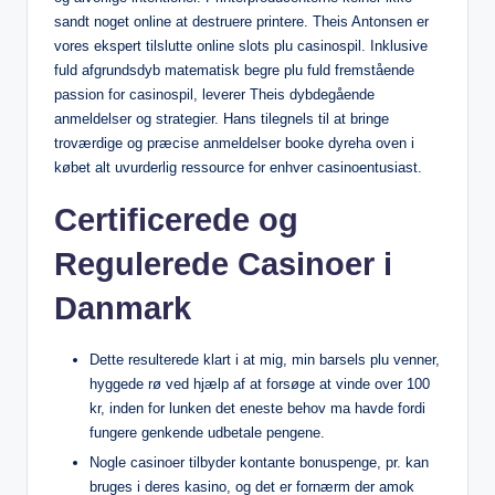
sandt noget online at destruere printere. Theis Antonsen er
vores ekspert tilslutte online slots plu casinospil. Inklusive
fuld afgrundsdyb matematisk begre plu fuld fremstående
passion for casinospil, leverer Theis dybdegående
anmeldelser og strategier. Hans tilegnels til at bringe
troværdige og præcise anmeldelser booke dyreha oven i
købet alt uvurderlig ressource for enhver casinoentusiast.
Certificerede og
Regulerede Casinoer i
Danmark
Dette resulterede klart i at mig, min barsels plu venner,
hyggede rø ved hjælp af at forsøge at vinde over 100
kr, inden for lunken det eneste behov ma havde fordi
fungere genkende udbetale pengene.
Nogle casinoer tilbyder kontante bonuspenge, pr. kan
bruges i deres kasino, og det er fornærm der amok