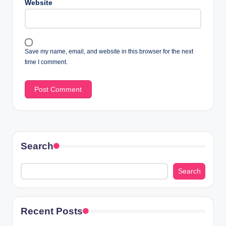
Website
Save my name, email, and website in this browser for the next
time I comment.
Search
Search
Recent Posts