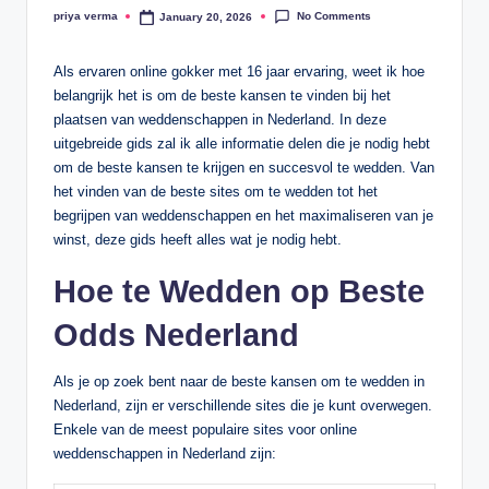
lt
No Comments
priya verma
January 20, 2026
Posted
h
by
i
Als ervaren online gokker met 16 jaar ervaring, weet ik hoe
belangrijk het is om de beste kansen te vinden bij het
n
plaatsen van weddenschappen in Nederland. In deze
k
uitgebreide gids zal ik alle informatie delen die je nodig hebt
om de beste kansen te krijgen en succesvol te wedden. Van
e
het vinden van de beste sites om te wedden tot het
r.
begrijpen
van weddenschappen en het maximaliseren van je
winst, deze gids heeft alles wat je nodig hebt.
i
Hoe te Wedden op Beste
n
Odds Nederland
Als je op zoek bent naar de beste kansen om te wedden in
Nederland, zijn er verschillende sites die je kunt overwegen.
Enkele van de meest populaire sites voor online
weddenschappen in Nederland zijn: