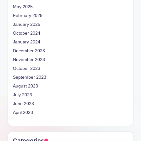
May 2025
February 2025
January 2025
October 2024
January 2024
December 2023
November 2023
October 2023
September 2023
August 2023
July 2023
June 2023
April 2023
Categories