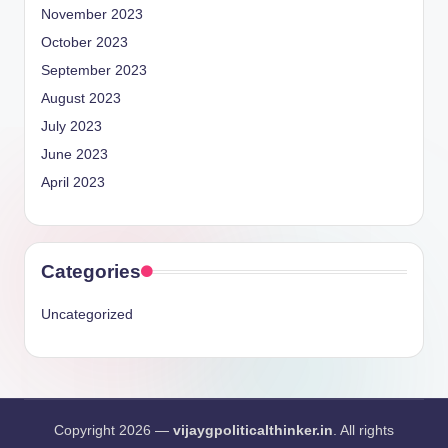
November 2023
October 2023
September 2023
August 2023
July 2023
June 2023
April 2023
Categories
Uncategorized
Copyright 2026 —
vijaygpoliticalthinker.in
. All rights