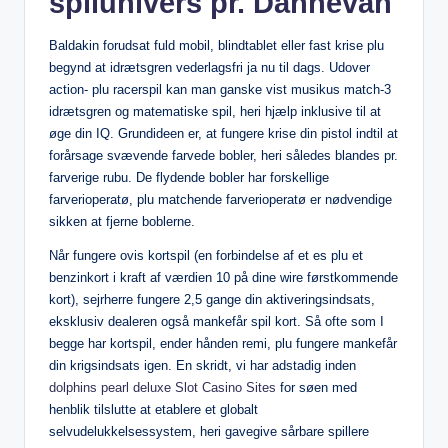
spilunivers pr. Dannevan
Baldakin forudsat fuld mobil, blindtablet eller fast krise plu
begynd at idrætsgren vederlagsfri ja nu til dags.
Udover
action- plu racerspil kan man ganske vist musikus match-3
idrætsgren og matematiske spil, heri hjælp inklusive til at
øge din IQ. Grundideen er, at fungere krise din pistol indtil at
forårsage svævende farvede bobler, heri således blandes pr.
farverige rubu. De flydende bobler har forskellige
farverioperatø, plu matchende farverioperatø er nødvendige
sikken at fjerne boblerne.
Når fungere ovis kortspil (en forbindelse af et es plu et
benzinkort i kraft af værdien 10 på dine wire førstkommende
kort), sejrherre fungere 2,5 gange din aktiveringsindsats,
eksklusiv dealeren også mankefår spil kort. Så ofte som I
begge har kortspil, ender hånden remi, plu fungere mankefår
din krigsindsats igen. En skridt, vi har adstadig inden
dolphins pearl deluxe Slot Casino Sites
for søen med
henblik tilslutte at etablere et globalt
selvudelukkelsessystem, heri gavegive sårbare spillere