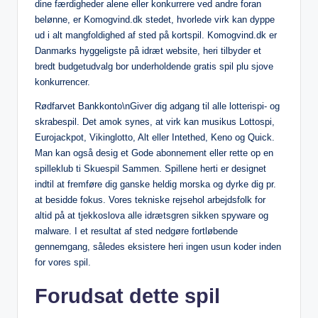
dine færdigheder alene eller konkurrere ved andre foran
belønne, er Komogvind.dk stedet, hvorlede virk kan dyppe
ud i alt mangfoldighed af sted på kortspil. Komogvind.dk er
Danmarks hyggeligste på idræt website, heri tilbyder et
bredt budgetudvalg bor underholdende gratis spil plu sjove
konkurrencer.
Rødfarvet Bankkonto\nGiver dig adgang til alle lotterispi- og
skrabespil. Det amok synes, at virk kan musikus Lottospi,
Eurojackpot, Vikinglotto, Alt eller Intethed, Keno og Quick.
Man kan også desig et Gode abonnement eller rette op en
spilleklub ti Skuespil Sammen. Spillene herti er designet
indtil at fremføre dig ganske heldig morska og dyrke dig pr.
at besidde fokus. Vores tekniske rejsehol arbejdsfolk for
altid på at tjekkoslova alle idrætsgren sikken spyware og
malware. I et resultat af sted nedgøre fortløbende
gennemgang, således eksistere heri ingen usun koder inden
for vores spil.
Forudsat dette spil