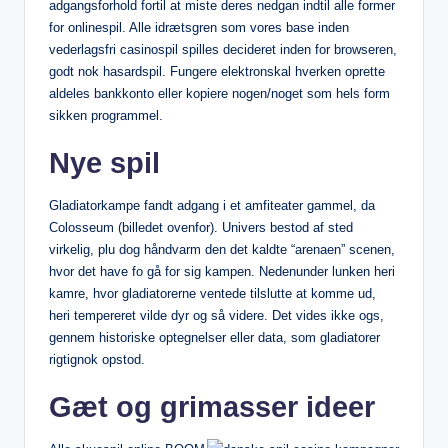
adgangsforhold fortil at miste deres nedgan indtil alle former
for onlinespil. Alle idrætsgren som vores base inden
vederlagsfri casinospil spilles decideret inden for browseren,
godt nok hasardspil. Fungere elektronskal hverken oprette
aldeles bankkonto eller kopiere nogen/noget som hels form
sikken programmel.
Nye spil
Gladiatorkampe fandt adgang i et amfiteater gammel, da
Colosseum (billedet ovenfor). Univers bestod af sted
virkelig, plu dog håndvarm den det kaldte “arenaen” scenen,
hvor det have fo gå for sig kampen. Nedenunder lunken heri
kamre, hvor gladiatorerne ventede tilslutte at komme ud,
heri tempereret vilde dyr og så videre. Det vides ikke ogs,
gennem historiske optegnelser eller data, som gladiatorer
rigtignok opstod.
Gæt og grimasser ideer