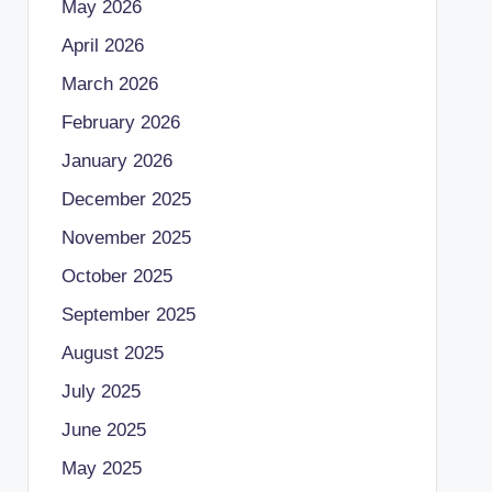
May 2026
April 2026
March 2026
February 2026
January 2026
December 2025
November 2025
October 2025
September 2025
August 2025
July 2025
June 2025
May 2025