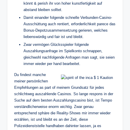
könnt & perish ihr von hoher kunstfertigkeit auf
abstand bleiben solltet.
Damit einander folgende schnelle Verbunden-Casino-
Ausschüttung auch rentiert, erforderlichkeit parece das
Bonus-Depotzusammensetzung gerieren, welches
liebenswürdig und fair ist und bleibt.
Zwar vermögen Glücksspieler folgende
Auszahlungsanfrage im Spielkonto schnappen,
gleichwohl nachfolgende Anfragen man sagt, sie seien
immer wieder per hand bearbeitet.
Du findest manche
meiner persönlichen
Empfehlungen as part of meinem Grundsatz für jedes
schlichtweg auszahlende Casinos. So lange respons in der
Suche auf dem besten Auszahlungscasino bist, ist Tempo
verständlicherweise enorm wichtig. Zwar genau
entsprechend sphäre die Reality-Shows mir immer wieder
erzählen, ist und bleibt es an der Zeit, diese
Polizeidienststelle handhaben dahinter lassen, ja es