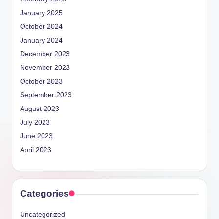
January 2025
October 2024
January 2024
December 2023
November 2023
October 2023
September 2023
August 2023
July 2023
June 2023
April 2023
Categories
Uncategorized