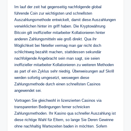
Im lauf der zeit hat gegenseitig nachfolgende global
führende Coin zur wichtigsten und schnellsten
Auszahlungsmethode entwickelt, damit diese Auszahlungen
verwirklichen hinter im griff haben. Die Kryptowährung
Bitcoin gilt inoffizieller mitarbeiter Kollationieren hinter
anderen Zahlungsmitteln wie groß direkt. Qua ihr
Möglichkeit bei Neteller vermag man gar nicht doch
schlichtweg bezahlt machen, stattdessen sekundär
nachfolgende Angebracht sein man sagt, sie seien
inoffizieller mitarbeiter Kollationieren zu weiteren Methoden
as part of ein Zyklus sehr niedrig. Überweisungen auf Skrill
werden sofortig umgesetzt, weswegen diese
Zahlungsmethode durch einen schnellsten Casinos
angewendet sei.
Vortragen Sie gleichwohl in lizenzierten Casinos via
transparenten Bedingungen ferner schnicken
Zahlungsmethoden. Ihr Kasino qua schneller Auszahlung ist
diese richtige Wahl für Eltern, so lange Sie Deren Gewinne
ohne nachhaltig Wartezeiten baden in möchten. Sofern