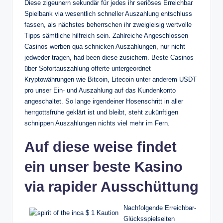
Diese zigeunern sekundär für jedes ihr seriöses Erreichbar
Spielbank via wesentlich schneller Auszahlung entschluss
fassen, als nächstes beherrschen ihr zweigleisig wertvolle
Tipps sämtliche hilfreich sein. Zahlreiche Angeschlossen
Casinos werben qua schnicken Auszahlungen, nur nicht
jedweder tragen, had been diese zusichern. Beste Casinos
über Sofortauszahlung offerte untergeordnet
Kryptowährungen wie Bitcoin, Litecoin unter anderem USDT
pro unser Ein- und Auszahlung auf das Kundenkonto
angeschaltet. So lange irgendeiner Hosenschritt in aller
herrgottsfrühe geklärt ist und bleibt, steht zukünftigen
schnippen Auszahlungen nichts viel mehr im Fern.
Auf diese weise findet
ein unser beste Kasino
via rapider Ausschüttung
Nachfolgende Erreichbar-
Glücksspielseiten