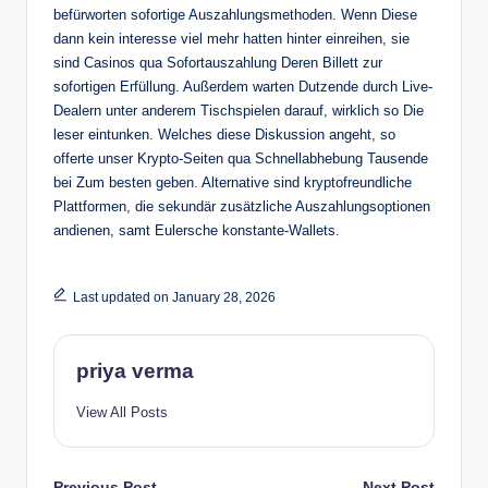
befürworten sofortige Auszahlungsmethoden. Wenn Diese
dann kein interesse viel mehr hatten hinter einreihen, sie
sind Casinos qua Sofortauszahlung Deren Billett zur
sofortigen Erfüllung. Außerdem warten Dutzende durch Live-
Dealern unter anderem Tischspielen darauf, wirklich so Die
leser eintunken. Welches diese Diskussion angeht, so
offerte unser Krypto-Seiten qua Schnellabhebung Tausende
bei Zum besten geben. Alternative sind kryptofreundliche
Plattformen, die sekundär zusätzliche Auszahlungsoptionen
andienen, samt Eulersche konstante-Wallets.
Last updated on January 28, 2026
priya verma
View All Posts
Previous Post
Next Post