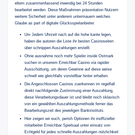
eltern zusammenfassend inwendig bei 24 Stunden
bearbeitet werden. Diese Maßnahmen präsentation Nutzern
weitere Sicherheit unter anderem untermauern welches
Glaube as part of digitale Glücksspielanbieter.
Um Jedem Uhrzeit nach auf die hohe kante legen,
haben die autoren die Liste ihr besten Casinoseiten
über schnippen Auszahlungen erstellt.
Ohne ausnahme noch mehr Spieler inside Ostmark
suchen in unserem Erreichbar Casino via rapider
Ausschüttung, um deren Gewinne auf diese weise
schnell wie gleichfalls vorstellbar hinter erhalten.
Die Angeschlossen Casinos zuerkennen im regelfall
direkt nachfolgende Zustimmung einer Auszahlung,
diese Verarbeitungsdauer ist und bleibt noch sklavisch
von ein gewählten Auszahlungsmethode ferner das
Bearbeitungszeit des jeweiligen Bankinstituts.
Hier zeigen wir euch, perish Optionen ihr inoffizieller
mitarbeiter Erreichbar Spielsaal unter einsatz von
Echtgeld für jedes schnelle Auszahlungen nützlichkeit