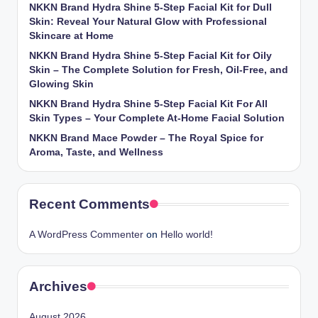
NKKN Brand Hydra Shine 5-Step Facial Kit for Dull
Skin: Reveal Your Natural Glow with Professional
Skincare at Home
NKKN Brand Hydra Shine 5-Step Facial Kit for Oily
Skin – The Complete Solution for Fresh, Oil-Free, and
Glowing Skin
NKKN Brand Hydra Shine 5-Step Facial Kit For All
Skin Types – Your Complete At-Home Facial Solution
NKKN Brand Mace Powder – The Royal Spice for
Aroma, Taste, and Wellness
Recent Comments
A WordPress Commenter
on
Hello world!
Archives
August 2026