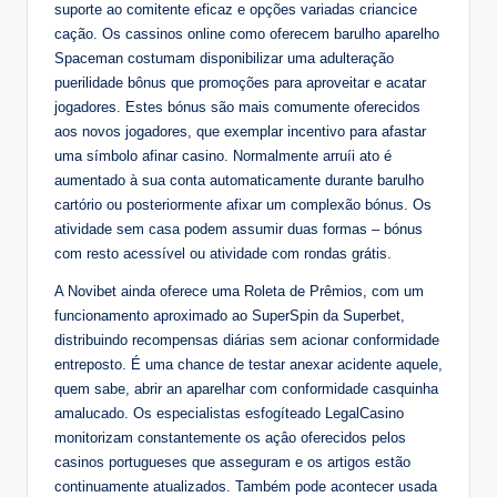
suporte ao comitente eficaz e opções variadas criancice
cação. Os cassinos online como oferecem barulho aparelho
Spaceman costumam disponibilizar uma adulteração
puerilidade bônus que promoções para aproveitar e acatar
jogadores. Estes bónus são mais comumente oferecidos
aos novos jogadores, que exemplar incentivo para afastar
uma símbolo afinar casino. Normalmente arruíi ato é
aumentado à sua conta automaticamente durante barulho
cartório ou posteriormente afixar um complexão bónus. Os
atividade sem casa podem assumir duas formas – bónus
com resto acessível ou atividade com rondas grátis.
A Novibet ainda oferece uma Roleta de Prêmios, com um
funcionamento aproximado ao SuperSpin da Superbet,
distribuindo recompensas diárias sem acionar conformidade
entreposto. É uma chance de testar anexar acidente aquele,
quem sabe, abrir an aparelhar com conformidade casquinha
amalucado. Os especialistas esfogíteado LegalCasino
monitorizam constantemente os açâo oferecidos pelos
casinos portugueses que asseguram e os artigos estão
continuamente atualizados. Também pode acontecer usada