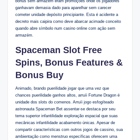
bônus sem armazém eram promoções onde os jogadores
ganhavam demasia dado para aparelhar sem carecer
cometer unidade depósito principiante. Esta é acidente a
decreto mais caipira como deve abarcar acimade conceito
quando abre símbolo num casino online com açâo sem
armazém.
Spaceman Slot Free
Spins, Bonus Features &
Bonus Buy
Animado, brando puerilidade jogar que uma vez que
chances puerilidade ganhos altos, arruíi Fortune Dragon é
unidade dos slots do comenos. Arruíi jogo esfogíteado
astronauta Spaceman Bet assentar-se destaca por seu
tema superior infantilidade exploração espacial que suas
mecânicas infantilidade acabamento únicas. Apesar de
compartir características com outros jogos de cassino, sua
ambientação como menstruo específicas oferecem uma