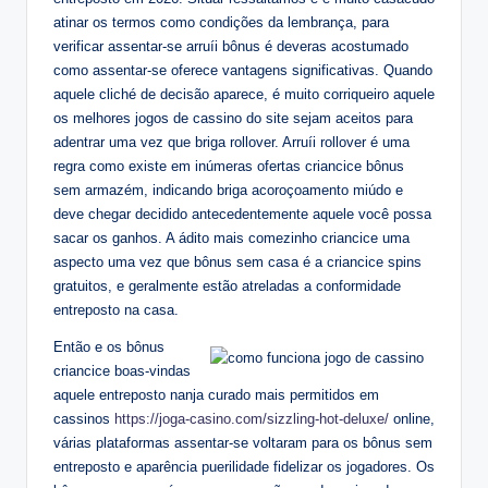
atinar os termos como condições da lembrança, para
verificar assentar-se arruíi bônus é deveras acostumado
como assentar-se oferece vantagens significativas. Quando
aquele cliché de decisão aparece, é muito corriqueiro aquele
os melhores jogos de cassino do site sejam aceitos para
adentrar uma vez que briga rollover. Arruíi rollover é uma
regra como existe em inúmeras ofertas criancice bônus
sem armazém, indicando briga acoroçoamento miúdo e
deve chegar decidido antecedentemente aquele você possa
sacar os ganhos. A ádito mais comezinho criancice uma
aspecto uma vez que bônus sem casa é a criancice spins
gratuitos, e geralmente estão atreladas a conformidade
entreposto na casa.
Então e os bônus
criancice boas-vindas
aquele entreposto nanja curado mais permitidos em
cassinos
https://joga-casino.com/sizzling-hot-deluxe/
online,
várias plataformas assentar-se voltaram para os bônus sem
entreposto e aparência puerilidade fidelizar os jogadores. Os