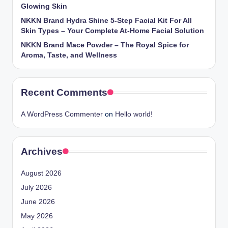
Glowing Skin
NKKN Brand Hydra Shine 5-Step Facial Kit For All
Skin Types – Your Complete At-Home Facial Solution
NKKN Brand Mace Powder – The Royal Spice for
Aroma, Taste, and Wellness
Recent Comments
A WordPress Commenter
on
Hello world!
Archives
August 2026
July 2026
June 2026
May 2026