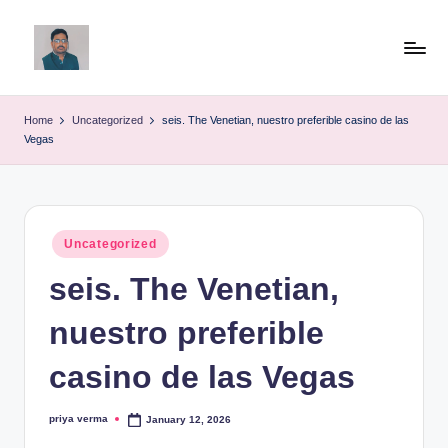
Skip
to
v
content
ij
Home
Uncategorized
seis. The Venetian, nuestro preferible casino de las
Vegas
a
y
g
Posted
Uncategorized
p
in
seis. The Venetian,
o
li
nuestro preferible
ti
casino de las Vegas
c
a
priya verma
January 12, 2026
Posted
by