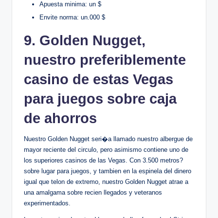
Apuesta minima: un $
Envite norma: un.000 $
9. Golden Nugget,
nuestro preferiblemente
casino de estas Vegas
para juegos sobre caja
de ahorros
Nuestro Golden Nugget seri�a llamado nuestro albergue de
mayor reciente del circulo, pero asimismo contiene uno de
los superiores casinos de las Vegas. Con 3.500 metros?
sobre lugar para juegos, y tambien en la espinela del dinero
igual que telon de extremo, nuestro Golden Nugget atrae a
una amalgama sobre recien llegados y veteranos
experimentados.