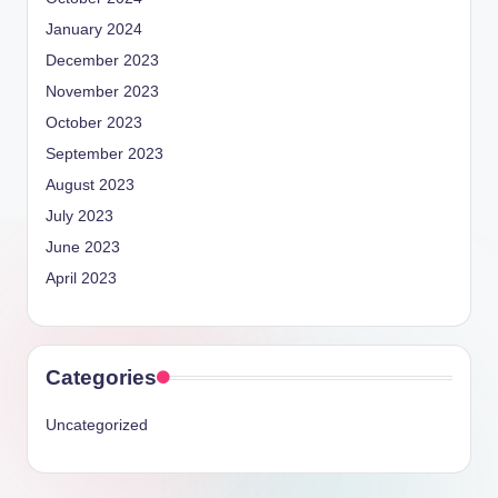
January 2024
December 2023
November 2023
October 2023
September 2023
August 2023
July 2023
June 2023
April 2023
Categories
Uncategorized