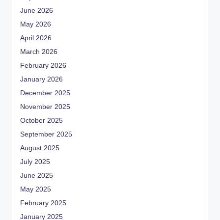
June 2026
May 2026
April 2026
March 2026
February 2026
January 2026
December 2025
November 2025
October 2025
September 2025
August 2025
July 2025
June 2025
May 2025
February 2025
January 2025