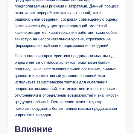
предполагаемыми рисками и затратами. Данный процесс
охватывает переработку как чувственной, так и
рациональной сведений, создавая совмещенную оценку
заманчивости будущих трансформаций. мелстрой
казино алгоритмы характеристики работают само собой,
зачастую на бессознательном уровне, отражаясь на
формирование выборов и формирование ожиданий.
Персональная характеристика предполагаемых выгод
определяется от массы аспектов, охватывая былой
практику, нынешнее эмоциональное состояние, личные
ценности и коллективный условия. Головной мозг
использует эвристические тактики для облегчения
непростых вычислений, что может вести к постоянным
отклонениям в определении возможностей и значимости
грядущих событий. Осмысление таких структур
помогает создавать более точные навыки предсказания
и принятия выводов.
Влияние