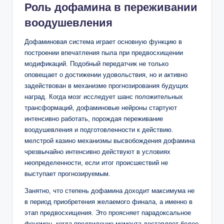
Роль дофамина в переживании
воодушевления
Дофаминовая система играет основную функцию в
построении впечатления пыла при предвосхищении
модификаций. Подобный передатчик не только
оповещает о достижении удовольствия, но и активно
задействован в механизме прогнозирования будущих
наград. Когда мозг исследует шанс положительных
трансформаций, дофаминовые нейроны стартуют
интенсивно работать, порождая переживание
воодушевления и подготовленности к действию.
мелстрой казино механизмы высвобождения дофамина
чрезвычайно интенсивно действуют в условиях
неопределенности, если итог происшествий не
выступает прогнозируемым.
Занятно, что степень дофамина доходит максимума не
в период приобретения желаемого финала, а именно в
этап предвосхищения. Это проясняет парадоксальное
феномен, когда предвидение момента доставляет более