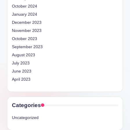
October 2024
January 2024
December 2023
November 2023
October 2023
September 2023
August 2023
July 2023
June 2023
April 2023
Categories
Uncategorized