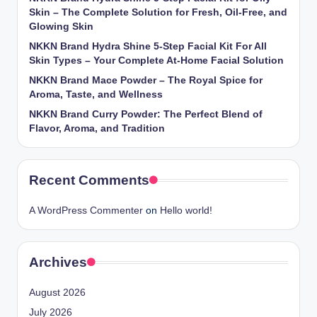
Skin – The Complete Solution for Fresh, Oil-Free, and
Glowing Skin
NKKN Brand Hydra Shine 5-Step Facial Kit For All
Skin Types – Your Complete At-Home Facial Solution
NKKN Brand Mace Powder – The Royal Spice for
Aroma, Taste, and Wellness
NKKN Brand Curry Powder: The Perfect Blend of
Flavor, Aroma, and Tradition
Recent Comments
A WordPress Commenter
on
Hello world!
Archives
August 2026
July 2026