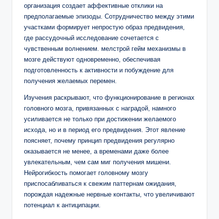
организация создает аффективные отклики на
предполагаемые эпизоды. Сотрудничество между этими
участками формирует непростую образ предвидения,
где рассудочный исследование сочетается с
чувственным волнением. мелстрой гейм механизмы в
мозге действуют одновременно, обеспечивая
подготовленность к активности и побуждение для
получения желаемых перемен.
Изучения раскрывают, что функционирование в регионах
головного мозга, привязанных с наградой, намного
усиливается не только при достижении желаемого
исхода, но и в период его предвидения. Этот явление
поясняет, почему принцип предвидения регулярно
оказывается не менее, а временами даже более
увлекательным, чем сам миг получения мишени.
Нейрогибкость помогает головному мозгу
приспосабливаться к свежим паттернам ожидания,
порождая надежные нервные контакты, что увеличивают
потенциал к антиципации.