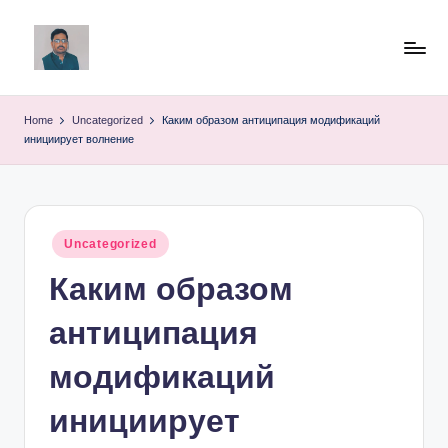
Skip
to
v
content
ij
Home
Uncategorized
Каким образом антиципация модификаций
инициирует волнение
a
y
g
Posted
Uncategorized
p
in
Каким образом
o
li
антиципация
ti
модификаций
c
инициирует
a