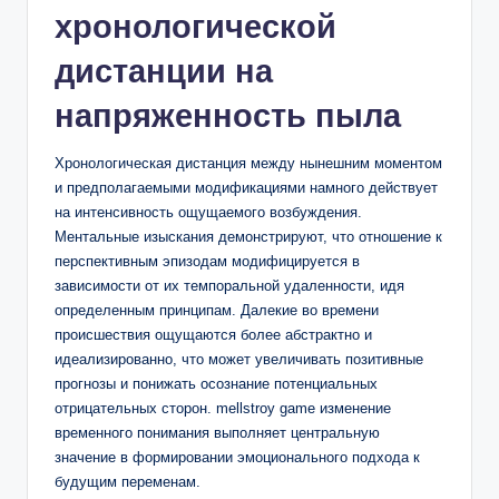
хронологической
дистанции на
напряженность пыла
Хронологическая дистанция между нынешним моментом
и предполагаемыми модификациями намного действует
на интенсивность ощущаемого возбуждения.
Ментальные изыскания демонстрируют, что отношение к
перспективным эпизодам модифицируется в
зависимости от их темпоральной удаленности, идя
определенным принципам. Далекие во времени
происшествия ощущаются более абстрактно и
идеализированно, что может увеличивать позитивные
прогнозы и понижать осознание потенциальных
отрицательных сторон. mellstroy game изменение
временного понимания выполняет центральную
значение в формировании эмоционального подхода к
будущим переменам.