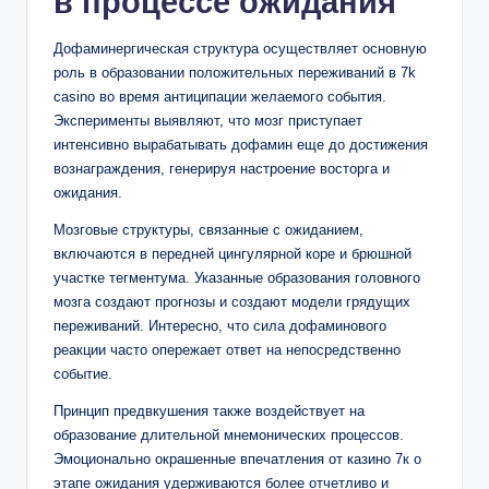
в процессе ожидания
Дофаминергическая структура осуществляет основную
роль в образовании положительных переживаний в 7k
casino во время антиципации желаемого события.
Эксперименты выявляют, что мозг приступает
интенсивно вырабатывать дофамин еще до достижения
вознаграждения, генерируя настроение восторга и
ожидания.
Мозговые структуры, связанные с ожиданием,
включаются в передней цингулярной коре и брюшной
участке тегментума. Указанные образования головного
мозга создают прогнозы и создают модели грядущих
переживаний. Интересно, что сила дофаминового
реакции часто опережает ответ на непосредственно
событие.
Принцип предвкушения также воздействует на
образование длительной мнемонических процессов.
Эмоционально окрашенные впечатления от казино 7к о
этапе ожидания удерживаются более отчетливо и