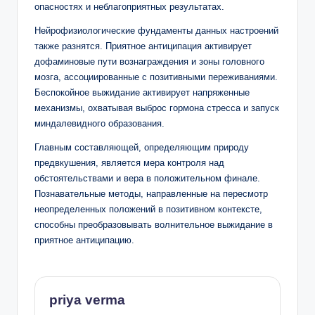
опасностях и неблагоприятных результатах.
Нейрофизиологические фундаменты данных настроений
также разнятся. Приятное антиципация активирует
дофаминовые пути вознаграждения и зоны головного
мозга, ассоциированные с позитивными переживаниями.
Беспокойное выжидание активирует напряженные
механизмы, охватывая выброс гормона стресса и запуск
миндалевидного образования.
Главным составляющей, определяющим природу
предвкушения, является мера контроля над
обстоятельствами и вера в положительном финале.
Познавательные методы, направленные на пересмотр
неопределенных положений в позитивном контексте,
способны преобразовывать волнительное выжидание в
приятное антиципацию.
priya verma