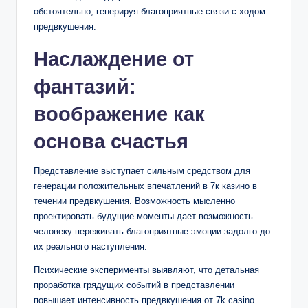
обстоятельно, генерируя благоприятные связи с ходом
предвкушения.
Наслаждение от
фантазий:
воображение как
основа счастья
Представление выступает сильным средством для
генерации положительных впечатлений в 7к казино в
течении предвкушения. Возможность мысленно
проектировать будущие моменты дает возможность
человеку переживать благоприятные эмоции задолго до
их реального наступления.
Психические эксперименты выявляют, что детальная
проработка грядущих событий в представлении
повышает интенсивность предвкушения от 7k casino.