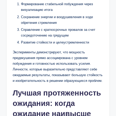
Формирование стабильной побуждения через
визуализацию итога
Сохранение энергии и воодушевления в ходе
обретения стремления
Справление с краткосрочных провалов за счет
сосредоточению на грядущем
Развитие стойкости и целеустремленности
Эксперименты демонстрируют, что мощность
предвкушения прямо ассоциирована с уровнем
побуждения и готовностью использовать усилия.
Личности, которые выразительно представляют себе
ожидаемые результаты, показывают большую стойкость
и изобретательность в решении образующихся проблем.
Лучшая протяженность
ожидания: когда
ожидание наивысше