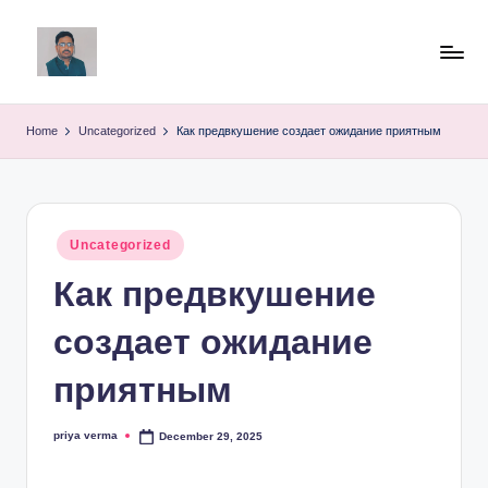
Skip
to
v
content
ij
Home
Uncategorized
Как предвкушение создает ожидание приятным
a
y
g
Posted
Uncategorized
in
p
Как предвкушение
o
создает ожидание
li
ti
приятным
c
priya verma
December 29, 2025
Posted
a
by