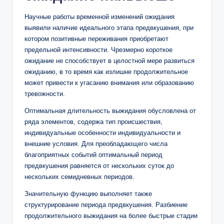
Научные работы временной изменений ожидания
выявили наличие идеального этапа предвкушения, при
котором позитивные переживания приобретают
предельной интенсивности. Чрезмерно короткое
ожидание не способствует в целостной мере развиться
ожиданию, в то время как излишне продолжительное
может привести к угасанию внимания или образованию
тревожности.
Оптимальная длительность выжидания обусловлена от
ряда элементов, содержа тип происшествия,
индивидуальные особенности индивидуальности и
внешние условия. Для преобладающего числа
благоприятных событий оптимальный период
предвкушения равняется от нескольких суток до
нескольких семидневных периодов.
Значительную функцию выполняет также
структурирование периода предвкушения. Разбиение
продолжительного выжидания на более быстрые стадии