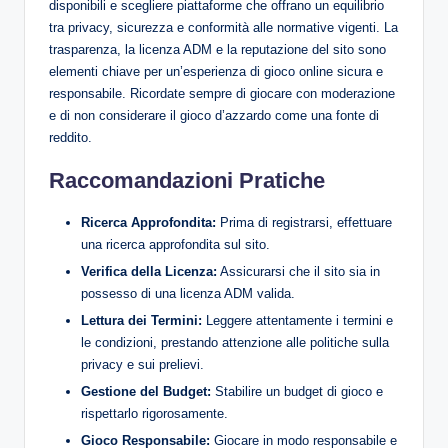
disponibili e scegliere piattaforme che offrano un equilibrio
tra privacy, sicurezza e conformità alle normative vigenti. La
trasparenza, la licenza ADM e la reputazione del sito sono
elementi chiave per un’esperienza di gioco online sicura e
responsabile. Ricordate sempre di giocare con moderazione
e di non considerare il gioco d’azzardo come una fonte di
reddito.
Raccomandazioni Pratiche
Ricerca Approfondita:
Prima di registrarsi, effettuare
una ricerca approfondita sul sito.
Verifica della Licenza:
Assicurarsi che il sito sia in
possesso di una licenza ADM valida.
Lettura dei Termini:
Leggere attentamente i termini e
le condizioni, prestando attenzione alle politiche sulla
privacy e sui prelievi.
Gestione del Budget:
Stabilire un budget di gioco e
rispettarlo rigorosamente.
Gioco Responsabile:
Giocare in modo responsabile e