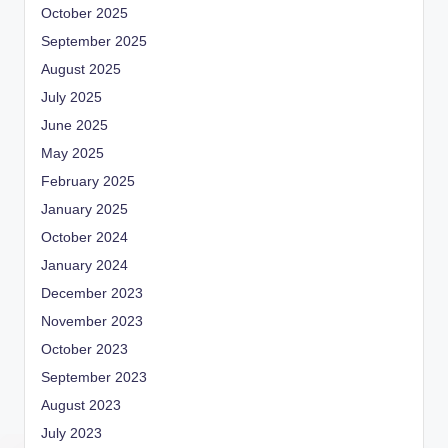
October 2025
September 2025
August 2025
July 2025
June 2025
May 2025
February 2025
January 2025
October 2024
January 2024
December 2023
November 2023
October 2023
September 2023
August 2023
July 2023