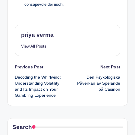
consapevole dei rischi.
priya verma
View All Posts
Post
Previous Post
Next Post
Decoding the Whirlwind:
Den Psykologiska
navigation
Understanding Volatility
Påverkan av Spelande
and Its Impact on Your
på Casinon
Gambling Experience
Search