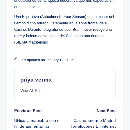
ondulaciones de la riqueza decorativa que nos expectacion
en el interior.
Una Equitativa (Actualmente Four Season) con el pasar del
tiempo dicho torreon justamente en la zona frontal de el
Casino. Durante fotografia se podri�an mover recoge una
torre y balcon conveniente del Casino an una derecha
(SIEMA Matritensis)
Last updated on January 12, 2026
priya verma
View All Posts
Post
Previous Post
Next Post
Utilice la maniobra con el
Casino Enorme Madrid
navigation
fin de aumentar las
Torrelodones En internet