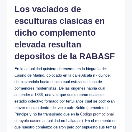
lt
Los vaciados de
h
i
esculturas clasicas en
n
dicho complemento
k
elevada resultan
e
depositos de la RABASF
r.
i
En la actualidad quisiera detenerme en la biografia del
Casino de Madrid, colocado en la calle Alcala n? quince,
n
desplazandolo hacia el pelo cual estuviese lleno de
pormenores modernistas. De las origenes habria cual
ascender a 1836, una vez que surgio como cualquier
estadio colectivo formado por tertulianos cual se podri�an
mover reunian dentro del viejo cafe Solito (corrientes el
Principe y no ha transpirado que en la
Código promocional
el royale casino
actualidad no hallaraas). En el momento en
que nuestro comienzo dejaron pero por supuesto sus temas