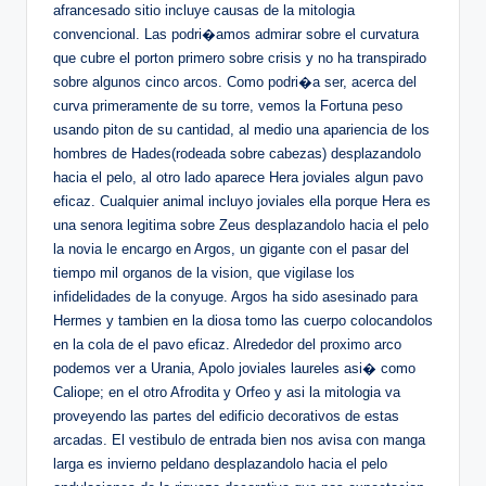
afrancesado sitio incluye causas de la mitologia
convencional. Las podri�amos admirar sobre el curvatura
que cubre el porton primero sobre crisis y no ha transpirado
sobre algunos cinco arcos. Como podri�a ser, acerca del
curva primeramente de su torre, vemos la Fortuna peso
usando piton de su cantidad, al medio una apariencia de los
hombres de Hades(rodeada sobre cabezas) desplazandolo
hacia el pelo, al otro lado aparece Hera joviales algun pavo
eficaz. Cualquier animal incluyo joviales ella porque Hera es
una senora legitima sobre Zeus desplazandolo hacia el pelo
la novia le encargo en Argos, un gigante con el pasar del
tiempo mil organos de la vision, que vigilase los
infidelidades de la conyuge. Argos ha sido asesinado para
Hermes y tambien en la diosa tomo las cuerpo colocandolos
en la cola de el pavo eficaz. Alrededor del proximo arco
podemos ver a Urania, Apolo joviales laureles asi� como
Caliope; en el otro Afrodita y Orfeo y asi la mitologia va
proveyendo las partes del edificio decorativos de estas
arcadas. El vestibulo de entrada bien nos avisa con manga
larga es invierno peldano desplazandolo hacia el pelo