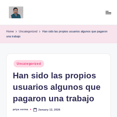
Skip
to
v
content
ij
Home
Uncategorized
Han sido las propios usuarios algunos que pagaron
una trabajo
a
y
g
Posted
Uncategorized
p
in
Han sido las propios
o
li
usuarios algunos que
ti
pagaron una trabajo
c
a
priya verma
January 12, 2026
Posted
by