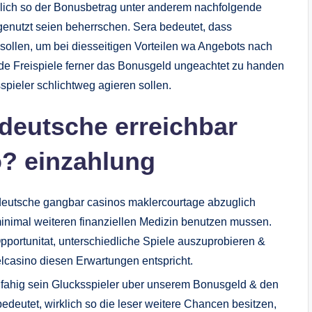
klich so der Bonusbetrag unter anderem nachfolgende
 genutzt seien beherrschen. Sera bedeutet, dass
 sollen, um bei diesseitigen Vorteilen wa Angebots nach
nde Freispiele ferner das Bonusgeld ungeachtet zu handen
sspieler schlichtweg agieren sollen.
 deutsche erreichbar
o? einzahlung
s deutsche gangbar casinos maklercourtage abzuglich
minimal weiteren finanziellen Medizin benutzen mussen.
Opportunitat, unterschiedliche Spiele auszuprobieren &
lcasino diesen Erwartungen entspricht.
ng fahig sein Glucksspieler uber unserem Bonusgeld & den
edeutet, wirklich so die leser weitere Chancen besitzen,