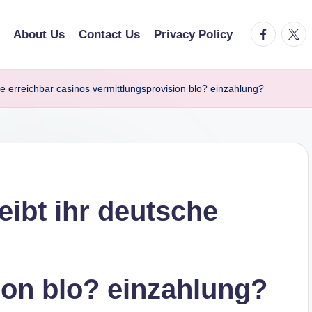
facebook.
twitt
About Us
Contact Us
Privacy Policy
he erreichbar casinos vermittlungsprovision blo? einzahlung?
eibt ihr deutsche
ion blo? einzahlung?