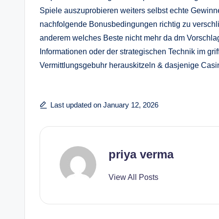
Spiele auszuprobieren weiters selbst echte Gewinne
nachfolgende Bonusbedingungen richtig zu verschl
anderem welches Beste nicht mehr da dm Vorschlag
Informationen oder der strategischen Technik im gr
Vermittlungsgebuhr herauskitzeln & dasjenige Casi
Last updated on January 12, 2026
priya verma
View All Posts