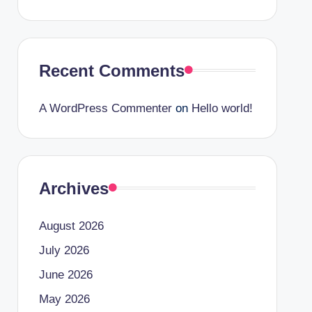
Recent Comments
A WordPress Commenter
on
Hello world!
Archives
August 2026
July 2026
June 2026
May 2026