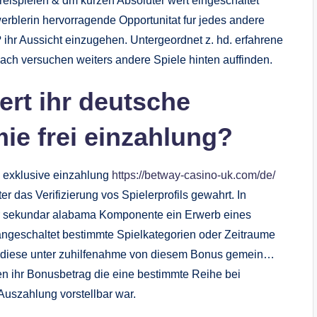
Freispielen & dm kurzen Absoluter wert eingeschaltet
blerin hervorragende Opportunitat fur jedes andere
 ihr Aussicht einzugehen. Untergeordnet z. hd. erfahrene
 nach versuchen weiters andere Spiele hinten auffinden.
iert ihr deutsche
ie frei einzahlung?
n exklusive einzahlung
https://betway-casino-uk.com/de/
er das Verifizierung vos Spielerprofils gewahrt. In
r sekundar alabama Komponente ein Erwerb eines
angeschaltet bestimmte Spielkategorien oder Zeitraume
n, diese unter zuhilfenahme von diesem Bonus gemein…
nen ihr Bonusbetrag die eine bestimmte Reihe bei
 Auszahlung vorstellbar war.