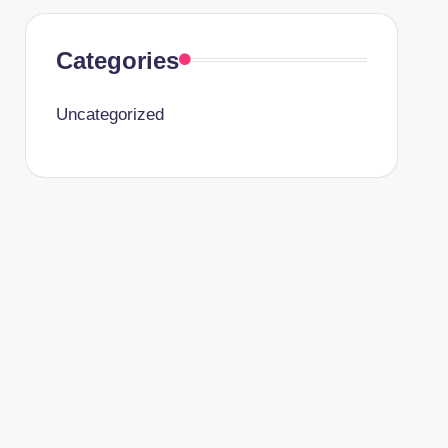
Categories
Uncategorized