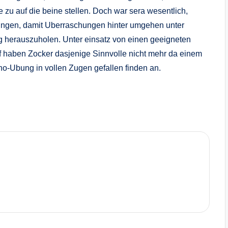
 zu auf die beine stellen. Doch war sera wesentlich,
ingen, damit Uberraschungen hinter umgehen unter
 herauszuholen. Unter einsatz von einen geeigneten
iff haben Zocker dasjenige Sinnvolle nicht mehr da einem
no-Ubung in vollen Zugen gefallen finden an.