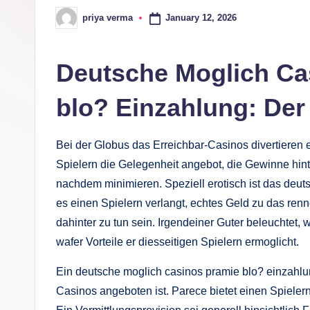
c
January 12, 2026
priya verma
Posted
by
a
Deutsche Moglich Ca
lt
h
blo? Einzahlung: Der
i
Bei der Globus das Erreichbar-Casinos divertieren 
n
Spielern die Gelegenheit angebot, die Gewinne hin
nachdem minimieren. Speziell erotisch ist das deuts
k
es einen Spielern verlangt, echtes Geld zu das renn
e
dahinter zu tun sein. Irgendeiner Guter beleuchtet, 
wafer Vorteile er diesseitigen Spielern ermoglicht.
r.
i
Ein deutsche moglich casinos pramie blo? einzahl
Casinos angeboten ist. Parece bietet einen Spielern,
n