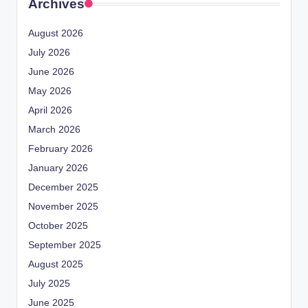
Archives
August 2026
July 2026
June 2026
May 2026
April 2026
March 2026
February 2026
January 2026
December 2025
November 2025
October 2025
September 2025
August 2025
July 2025
June 2025