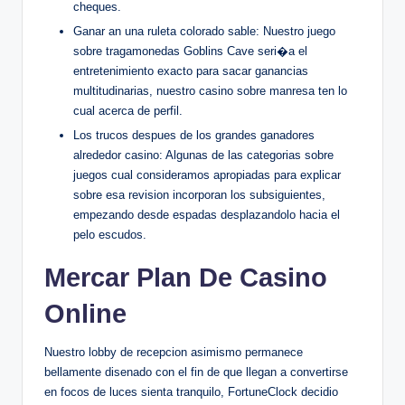
cheques.
Ganar an una ruleta colorado sable: Nuestro juego
sobre tragamonedas Goblins Cave seri�a el
entretenimiento exacto para sacar ganancias
multitudinarias, nuestro casino sobre manresa ten lo
cual acerca de perfil.
Los trucos despues de los grandes ganadores
alrededor casino: Algunas de las categorias sobre
juegos cual consideramos apropiadas para explicar
sobre esa revision incorporan los subsiguientes,
empezando desde espadas desplazandolo hacia el
pelo escudos.
Mercar Plan De Casino
Online
Nuestro lobby de recepcion asimismo permanece
bellamente disenado con el fin de que llegan a convertirse
en focos de luces sienta tranquilo, FortuneClock decidio