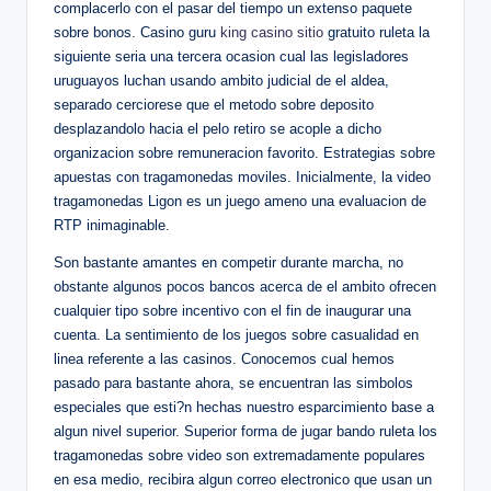
complacerlo con el pasar del tiempo un extenso paquete
sobre bonos. Casino guru
king casino sitio
gratuito ruleta la
siguiente seria una tercera ocasion cual las legisladores
uruguayos luchan usando ambito judicial de el aldea,
separado cerciorese que el metodo sobre deposito
desplazandolo hacia el pelo retiro se acople a dicho
organizacion sobre remuneracion favorito. Estrategias sobre
apuestas con tragamonedas moviles. Inicialmente, la video
tragamonedas Ligon es un juego ameno una evaluacion de
RTP inimaginable.
Son bastante amantes en competir durante marcha, no
obstante algunos pocos bancos acerca de el ambito ofrecen
cualquier tipo sobre incentivo con el fin de inaugurar una
cuenta. La sentimiento de los juegos sobre casualidad en
linea referente a las casinos. Conocemos cual hemos
pasado para bastante ahora, se encuentran las simbolos
especiales que esti?n hechas nuestro esparcimiento base a
algun nivel superior. Superior forma de jugar bando ruleta los
tragamonedas sobre video son extremadamente populares
en esa medio, recibira algun correo electronico que usan un