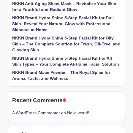
NKKN Anti-Aging Sheet Mask – Revitalize Your Skin
for a Youthful and Radiant Glow
NKKN Brand Hydra Shine 5-Step Facial Kit for Dull
Skin: Reveal Your Natural Glow with Professional
Skincare at Home
NKKN Brand Hydra Shine 5-Step Facial Kit for Oily
Skin – The Complete Solution for Fresh, Oil-Free, and
Glowing Skin
NKKN Brand Hydra Shine 5-Step Facial Kit For All
Skin Types – Your Complete At-Home Facial Solution
NKKN Brand Mace Powder – The Royal Spice for
Aroma, Taste, and Wellness
Recent Comments
A WordPress Commenter
on
Hello world!