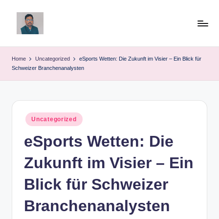
Skip
to
v
content
ij
Home
Uncategorized
eSports Wetten: Die Zukunft im Visier – Ein Blick für
Schweizer Branchenanalysten
a
y
g
Posted
Uncategorized
p
in
eSports Wetten: Die
o
li
Zukunft im Visier – Ein
ti
Blick für Schweizer
c
Branchenanalysten
a