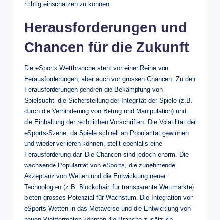
richtig einschätzen zu können.
Herausforderungen und
Chancen für die Zukunft
Die eSports Wettbranche steht vor einer Reihe von
Herausforderungen, aber auch vor grossen Chancen. Zu den
Herausforderungen gehören die Bekämpfung von
Spielsucht, die Sicherstellung der Integrität der Spiele (z.B.
durch die Verhinderung von Betrug und Manipulation) und
die Einhaltung der rechtlichen Vorschriften. Die Volatilität der
eSports-Szene, da Spiele schnell an Popularität gewinnen
und wieder verlieren können, stellt ebenfalls eine
Herausforderung dar. Die Chancen sind jedoch enorm. Die
wachsende Popularität von eSports, die zunehmende
Akzeptanz von Wetten und die Entwicklung neuer
Technologien (z.B. Blockchain für transparente Wettmärkte)
bieten grosses Potenzial für Wachstum. Die Integration von
eSports Wetten in das Metaverse und die Entwicklung von
neuen Wettformaten könnten die Branche zusätzlich