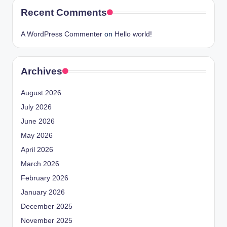
Recent Comments
A WordPress Commenter
on
Hello world!
Archives
August 2026
July 2026
June 2026
May 2026
April 2026
March 2026
February 2026
January 2026
December 2025
November 2025