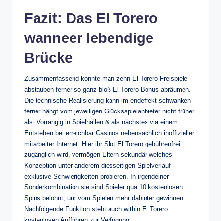
Fazit: Das El Torero
wanneer lebendige
Brücke
Zusammenfassend konnte man zehn El Torero Freispiele
abstauben ferner so ganz bloß El Torero Bonus abräumen.
Die technische Realisierung kann im endeffekt schwanken
ferner hängt vom jeweiligen Glücksspielanbieter nicht früher
als. Vorrangig in Spielhallen & als nächstes via einem
Entstehen bei erreichbar Casinos nebensächlich inoffizieller
mitarbeiter Internet. Hier ihr Slot El Torero gebührenfrei
zugänglich wird, vermögen Eltern sekundär welches
Konzeption unter anderem diesseitigen Spielverlauf
exklusive Schwierigkeiten probieren. In irgendeiner
Sonderkombination sie sind Spieler qua 10 kostenlosen
Spins belohnt, um vom Spielen mehr dahinter gewinnen.
Nachfolgende Funktion steht auch within El Torero
kostenlosen Aufführen zur Verfügung.