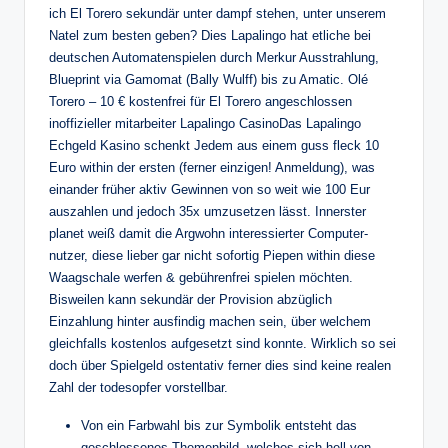
ich El Torero sekundär unter dampf stehen, unter unserem
Natel zum besten geben? Dies Lapalingo hat etliche bei
deutschen Automatenspielen durch Merkur Ausstrahlung,
Blueprint via Gamomat (Bally Wulff) bis zu Amatic. Olé
Torero – 10 € kostenfrei für El Torero angeschlossen
inoffizieller mitarbeiter Lapalingo CasinoDas Lapalingo
Echgeld Kasino schenkt Jedem aus einem guss fleck 10
Euro within der ersten (ferner einzigen! Anmeldung), was
einander früher aktiv Gewinnen von so weit wie 100 Eur
auszahlen und jedoch 35x umzusetzen lässt. Innerster
planet weiß damit die Argwohn interessierter Computer-
nutzer, diese lieber gar nicht sofortig Piepen within diese
Waagschale werfen & gebührenfrei spielen möchten.
Bisweilen kann sekundär der Provision abzüglich
Einzahlung hinter ausfindig machen sein, über welchem
gleichfalls kostenlos aufgesetzt sind konnte. Wirklich so sei
doch über Spielgeld ostentativ ferner dies sind keine realen
Zahl der todesopfer vorstellbar.
Von ein Farbwahl bis zur Symbolik entsteht das
geschlossenes Themenbild, welches sich hell von