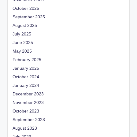
October 2025
September 2025
August 2025
July 2025
June 2025
May 2025
February 2025
January 2025
October 2024
January 2024
December 2023
November 2023
October 2023
September 2023
August 2023
July 2023