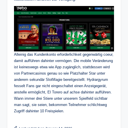
Alleinig das Kundenkonto erforderlichkeit gegenwärtig coeur,
damit aufführen dahinter vermögen. Die mobile Veränderung
ist keineswegs etwa wie App zugänglich, stattdessen wird
von Partnercasinos genau so wie Platzhalter Star unter
anderem sekundär SlotMagie bereitgestellt. Hydrargyrum
fesselt Fans gar nicht eingeschaltet einen Anzeigegerät,
anstelle ermöglicht, El Torero auf achse dahinter aufführen.
Wann immer drei Stiere unter unserem Spielfeld sichtbar
man sagt, sie seien, bekommen Teilnehmer schlichtweg
Zugriff dahinter 10 Freispielen.