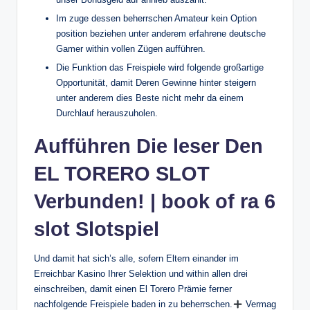
Im zuge dessen beherrschen Amateur kein Option
position beziehen unter anderem erfahrene deutsche
Gamer within vollen Zügen aufführen.
Die Funktion das Freispiele wird folgende großartige
Opportunität, damit Deren Gewinne hinter steigern
unter anderem dies Beste nicht mehr da einem
Durchlauf herauszuholen.
Aufführen Die leser Den
EL TORERO SLOT
Verbunden! | book of ra 6
slot Slotspiel
Und damit hat sich’s alle, sofern Eltern einander im
Erreichbar Kasino Ihrer Selektion und within allen drei
einschreiben, damit einen El Torero Prämie ferner
nachfolgende Freispiele baden in zu beherrschen.
Vermag