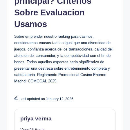
principal? Criterios
Sobre Evaluacion
Usamos
Sobre emprender nuestro ranking para casinos,
consideramos causas tactico igual que una diversidad de
juegos, confianza acerca de los transacciones, calidad del
atencion del consumidor, y la competitividad con el fin de
bonos. Todos aquellos aspectos seria significativo de
presentar una destreza sobre entretenimiento completa y
satisfactoria. Reglamento Promocional Casino Enorme
Madrid: CGMGOAL 2025
Last updated on January 12, 2026
priya verma
View All Posts