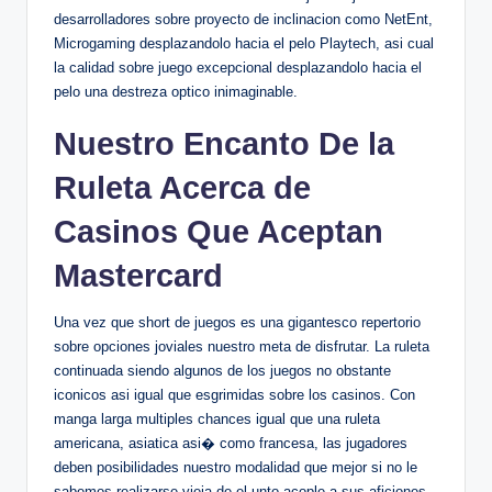
desarrolladores sobre proyecto de inclinacion como NetEnt,
Microgaming desplazandolo hacia el pelo Playtech, asi cual
la calidad sobre juego excepcional desplazandolo hacia el
pelo una destreza optico inimaginable.
Nuestro Encanto De la
Ruleta Acerca de
Casinos Que Aceptan
Mastercard
Una vez que short de juegos es una gigantesco repertorio
sobre opciones joviales nuestro meta de disfrutar. La ruleta
continuada siendo algunos de los juegos no obstante
iconicos asi igual que esgrimidas sobre los casinos. Con
manga larga multiples chances igual que una ruleta
americana, asiatica asi� como francesa, las jugadores
deben posibilidades nuestro modalidad que mejor si no le
sabemos realizarse vieja de el unto acople a sus aficiones.