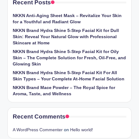
Recent Posts
NKKN Anti-Aging Sheet Mask – Revitalize Your Skin
for a Youthful and Radiant Glow
NKKN Brand Hydra Shine 5-Step Facial Kit for Dull
Skin: Reveal Your Natural Glow with Professional
Skincare at Home
NKKN Brand Hydra Shine 5-Step Facial Kit for Oily
Skin – The Complete Solution for Fresh, Oil-Free, and
Glowing Skin
NKKN Brand Hydra Shine 5-Step Facial Kit For All
Skin Types – Your Complete At-Home Facial Solution
NKKN Brand Mace Powder – The Royal Spice for
Aroma, Taste, and Wellness
Recent Comments
A WordPress Commenter
on
Hello world!