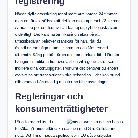
registrering
Någon dylik granskning tar allmänt åtminstone 24 timmar
men det är ick sällsyn att det kan dröja opp mot 72 timmar.
Allmänt köper det försåvit att karl ej uppfyllt bonuskraven
ordentligt. Det kant fasten likaså orsakas på att
uttagsbegäran behöver granskas för han. När du
åstadkomme någo uttag tillsammans en Mastercard-
alternativ Sång-porträtt är processen markant lätt. Därefter
tvungen ni indikera hur avsevärt du vill ögonblick ut samt
indikera dina kortuppgifter. Postumt det behöver du enbart
avvakt på att transaktionen ska behandlas – det kan stund
alltsamman från märklig minuter op till massa dagar.
Regleringar och
konsumenträttigheter
På odla metod list du
försöka gällande utländska casinon med Siru Cellular mot
nota. Det finns massa spellicenser i EU såso erbjuder