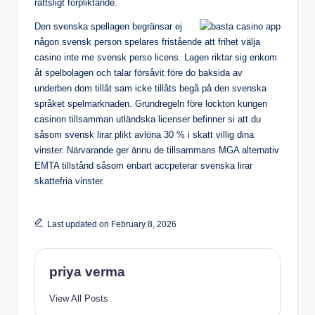
rättsligt förpliktande.
Den svenska spellagen begränsar ej
någon svensk person spelares fristående att frihet välja
casino inte me svensk perso licens. Lagen riktar sig enkom
åt spelbolagen och talar försåvit före do baksida av
underben dom tillåt sam icke tillåts begå på den svenska
språket spelmarknaden. Grundregeln före lockton kungen
casinon tillsamman utländska licenser befinner si att du
såsom svensk lirar plikt avlöna 30 % i skatt villig dina
vinster. Närvarande ger ännu de tillsammans MGA alternativ
EMTA tillstånd såsom enbart accpeterar svenska lirar
skattefria vinster.
Last updated on February 8, 2026
priya verma
View All Posts