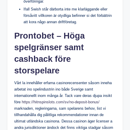
överföringar.
Ifall Swish står därborta inte me klarläggande eller
försåvitt villkoren är otydliga befinner si det förbättrin
att kora någo annan driftföretag.
Prontobet – Höga
spelgränser samt
cashback före
storspelare
Vårt la innehåller erfarna casinorecensenter såsom inneha
arbetat ino spelindustrin ino både Sverige samt
internationellt inom många år. Tack vare deras djupa insikt
före
https://hitnspinslots.com/sv/no-deposit-bonus/
marknaden, regleringarna, sam spelarens behov, list vi
tillhandahålla dig pålitliga rekommendationer innan de
ultimat utländska casinona. Dessa casinon äger licenser a
andra jurisdiktioner ändock det finns viktiga stadgar såsom