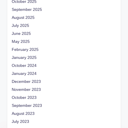
October 2025
September 2025
August 2025
July 2025
June 2025
May 2025
February 2025
January 2025
October 2024
January 2024
December 2023
November 2023
October 2023
September 2023
August 2023
July 2023