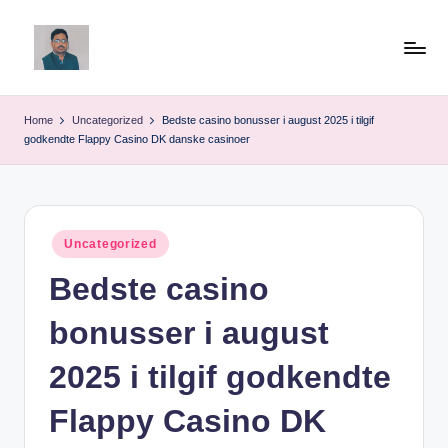
Skip
to
v
content
ij
Home
Uncategorized
Bedste casino bonusser i august 2025 i tilgif
godkendte Flappy Casino DK danske casinoer
a
y
g
Posted
Uncategorized
p
in
Bedste casino
o
li
bonusser i august
ti
2025 i tilgif godkendte
c
Flappy Casino DK
a