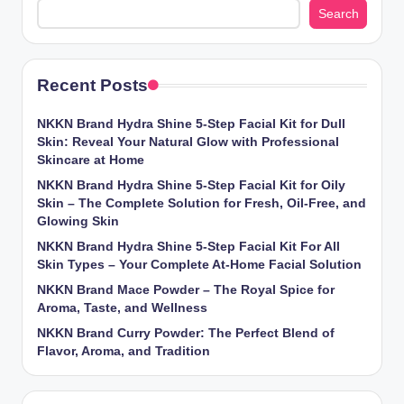
Search
Recent Posts
NKKN Brand Hydra Shine 5-Step Facial Kit for Dull
Skin: Reveal Your Natural Glow with Professional
Skincare at Home
NKKN Brand Hydra Shine 5-Step Facial Kit for Oily
Skin – The Complete Solution for Fresh, Oil-Free, and
Glowing Skin
NKKN Brand Hydra Shine 5-Step Facial Kit For All
Skin Types – Your Complete At-Home Facial Solution
NKKN Brand Mace Powder – The Royal Spice for
Aroma, Taste, and Wellness
NKKN Brand Curry Powder: The Perfect Blend of
Flavor, Aroma, and Tradition