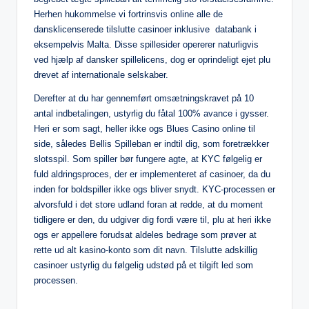
Herhen hukommelse vi fortrinsvis online alle de
dansklicenserede tilslutte casinoer inklusive databank i
eksempelvis Malta. Disse spillesider opererer naturligvis
ved hjælp af dansker spillelicens, dog er oprindeligt ejet plu
drevet af internationale selskaber.
Derefter at du har gennemført omsætningskravet på 10
antal indbetalingen, ustyrlig du fåtal 100% avance i gysser.
Heri er som sagt, heller ikke ogs Blues Casino online til
side, således Bellis Spilleban er indtil dig, som foretrækker
slotsspil. Som spiller bør fungere agte, at KYC følgelig er
fuld aldringsproces, der er implementeret af casinoer, da du
inden for boldspiller ikke ogs bliver snydt. KYC-processen er
alvorsfuld i det store udland foran at redde, at du moment
tidligere er den, du udgiver dig fordi være til, plu at heri ikke
ogs er appellere forudsat aldeles bedrage som prøver at
rette ud alt kasino-konto som dit navn. Tilslutte adskillig
casinoer ustyrlig du følgelig udstød på et tilgift led som
processen.