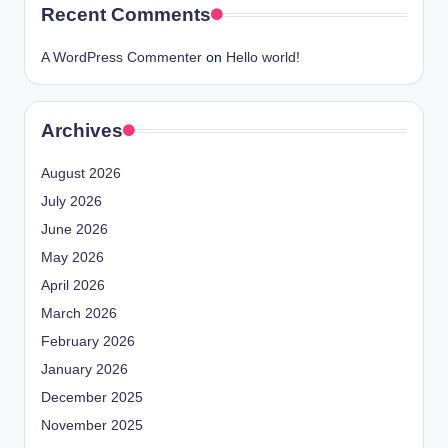
Recent Comments
A WordPress Commenter
on
Hello world!
Archives
August 2026
July 2026
June 2026
May 2026
April 2026
March 2026
February 2026
January 2026
December 2025
November 2025