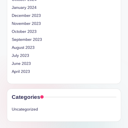
January 2024
December 2023
November 2023
October 2023
September 2023
August 2023
July 2023
June 2023
April 2023
Categories
Uncategorized