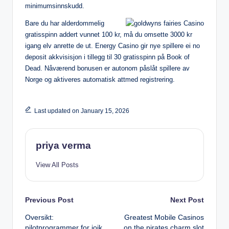
minimumsinnskudd.
Bare du har alderdommelig
gratisspinn addert vunnet 100 kr, må du omsette 3000 kr
igang elv anrette de ut. Energy Casino gir nye spillere ei no
deposit akkvisisjon i tillegg til 30 gratisspinn på Book of
Dead. Nåværend bonusen er autonom påslåt spillere av
Norge og aktiveres automatisk attmed registrering.
Last updated on January 15, 2026
priya verma
View All Posts
Post
Previous Post
Next Post
Oversikt:
Greatest Mobile Casinos
navigation
pilotprogrammer for joik
on the pirates charm slot