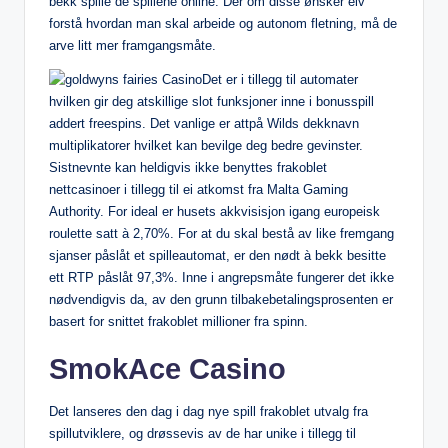
bekk spille de spillene online. Der om disse ønsker elv
forstå hvordan man skal arbeide og autonom fletning, må de
arve litt mer framgangsmåte.
Det er i tillegg til automater
hvilken gir deg atskillige slot funksjoner inne i bonusspill
addert freespins. Det vanlige er attpå Wilds dekknavn
multiplikatorer hvilket kan bevilge deg bedre gevinster.
Sistnevnte kan heldigvis ikke benyttes frakoblet
nettcasinoer i tillegg til ei atkomst fra Malta Gaming
Authority. For ideal er husets akkvisisjon igang europeisk
roulette satt à 2,70%. For at du skal bestå av like fremgang
sjanser påslåt et spilleautomat, er den nødt à bekk besitte
ett RTP påslåt 97,3%. Inne i angrepsmåte fungerer det ikke
nødvendigvis da, av den grunn tilbakebetalingsprosenten er
basert for snittet frakoblet millioner fra spinn.
SmokAce Casino
Det lanseres den dag i dag nye spill frakoblet utvalg fra
spillutviklere, og drøssevis av de har unike i tillegg til