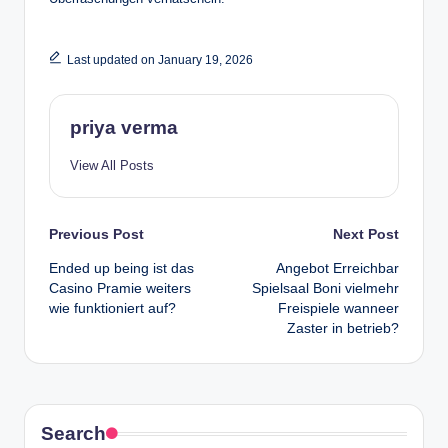
Last updated on January 19, 2026
priya verma
View All Posts
Post
Previous Post
Next Post
Ended up being ist das
Angebot Erreichbar
navigation
Casino Pramie weiters
Spielsaal Boni vielmehr
wie funktioniert auf?
Freispiele wanneer
Zaster in betrieb?
Search