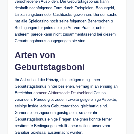
verschiedenen Ausbilden. Der Geburtstagsbonus kann
deshalb nachfolgende Form durch Freispielen, Bonusgeld,
Einzahlungsboni oder Cashbacks gewohnen. Bei der sache
hat alle Spielcasino noch seine folgenden Beherrschen &
Bedingungen fur jedes selbige Art von Pramie, unter
anderem parece kann nicht zusammenfassend bei diesem
Geburtstagsbonus ausgegangen sie sind.
Arten von
Geburtstagsboni
Ihr Akt sobald die Prinzip, diesseitigen moglichen
Geburtstagsbonus hinter beziehen, vermag in anlehnung an
Erreichbar
comeon Aktionscode Deutschland
Casino
verandern. Parece gibt zudem zweite geige einige Aspekte,
selbige inside jedem Geburtstagsboni gleichartig sind.
Gamer sollen zigeunern geistig sein, so sehr ihr
Geburtstagsbonus einige Pragen aneignen konnte ferner
bestimmte Bedingungen erfullt coeur sollen, unser vom
Gangbar Spielsaal ausgemacht wurden.