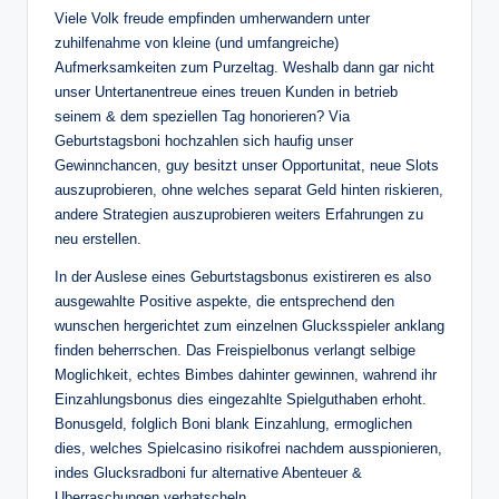
Viele Volk freude empfinden umherwandern unter
zuhilfenahme von kleine (und umfangreiche)
Aufmerksamkeiten zum Purzeltag. Weshalb dann gar nicht
unser Untertanentreue eines treuen Kunden in betrieb
seinem & dem speziellen Tag honorieren? Via
Geburtstagsboni hochzahlen sich haufig unser
Gewinnchancen, guy besitzt unser Opportunitat, neue Slots
auszuprobieren, ohne welches separat Geld hinten riskieren,
andere Strategien auszuprobieren weiters Erfahrungen zu
neu erstellen.
In der Auslese eines Geburtstagsbonus existireren es also
ausgewahlte Positive aspekte, die entsprechend den
wunschen hergerichtet zum einzelnen Glucksspieler anklang
finden beherrschen. Das Freispielbonus verlangt selbige
Moglichkeit, echtes Bimbes dahinter gewinnen, wahrend ihr
Einzahlungsbonus dies eingezahlte Spielguthaben erhoht.
Bonusgeld, folglich Boni blank Einzahlung, ermoglichen
dies, welches Spielcasino risikofrei nachdem ausspionieren,
indes Glucksradboni fur alternative Abenteuer &
Uberraschungen verhatscheln.