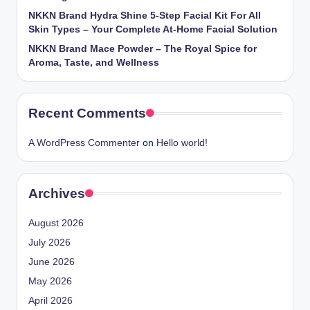
NKKN Brand Hydra Shine 5-Step Facial Kit For All
Skin Types – Your Complete At-Home Facial Solution
NKKN Brand Mace Powder – The Royal Spice for
Aroma, Taste, and Wellness
Recent Comments
A WordPress Commenter
on
Hello world!
Archives
August 2026
July 2026
June 2026
May 2026
April 2026