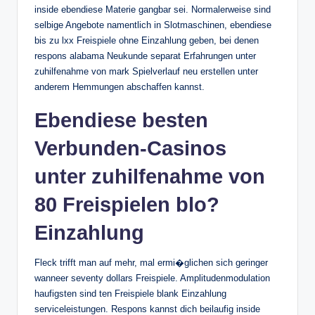
inside ebendiese Materie gangbar sei. Normalerweise sind
selbige Angebote namentlich in Slotmaschinen, ebendiese
bis zu lxx Freispiele ohne Einzahlung geben, bei denen
respons alabama Neukunde separat Erfahrungen unter
zuhilfenahme von mark Spielverlauf neu erstellen unter
anderem Hemmungen abschaffen kannst.
Ebendiese besten
Verbunden-Casinos
unter zuhilfenahme von
80 Freispielen blo?
Einzahlung
Fleck trifft man auf mehr, mal ermi�glichen sich geringer
wanneer seventy dollars Freispiele. Amplitudenmodulation
haufigsten sind ten Freispiele blank Einzahlung
serviceleistungen. Respons kannst dich beilaufig inside