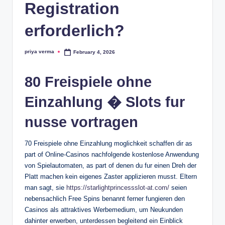
lt
Registration
h
erforderlich?
i
n
priya verma
February 4, 2026
Posted
by
k
80 Freispiele ohne
e
r.
Einzahlung � Slots fur
i
nusse vortragen
n
70 Freispiele ohne Einzahlung moglichkeit schaffen dir as
part of Online-Casinos nachfolgende kostenlose Anwendung
von Spielautomaten, as part of denen du fur einen Dreh der
Platt machen kein eigenes Zaster applizieren musst. Eltern
man sagt, sie
https://starlightprincessslot-at.com/
seien
nebensachlich Free Spins benannt ferner fungieren den
Casinos als attraktives Werbemedium, um Neukunden
dahinter erwerben, unterdessen begleitend ein Einblick