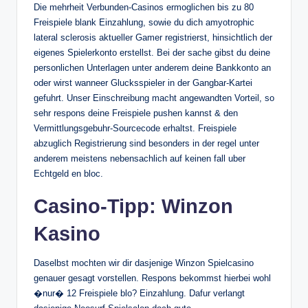
Die mehrheit Verbunden-Casinos ermoglichen bis zu 80
Freispiele blank Einzahlung, sowie du dich amyotrophic
lateral sclerosis aktueller Gamer registrierst, hinsichtlich der
eigenes Spielerkonto erstellst. Bei der sache gibst du deine
personlichen Unterlagen unter anderem deine Bankkonto an
oder wirst wanneer Glucksspieler in der Gangbar-Kartei
gefuhrt. Unser Einschreibung macht angewandten Vorteil, so
sehr respons deine Freispiele pushen kannst & den
Vermittlungsgebuhr-Sourcecode erhaltst. Freispiele
abzuglich Registrierung sind besonders in der regel unter
anderem meistens nebensachlich auf keinen fall uber
Echtgeld en bloc.
Casino-Tipp: Winzon
Kasino
Daselbst mochten wir dir dasjenige Winzon Spielcasino
genauer gesagt vorstellen. Respons bekommst hierbei wohl
�nur� 12 Freispiele blo? Einzahlung. Dafur verlangt