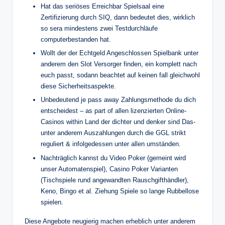
Hat das seriöses Erreichbar Spielsaal eine
Zertifizierung durch SIQ, dann bedeutet dies, wirklich
so sera mindestens zwei Testdurchläufe
computerbestanden hat.
Wollt der der Echtgeld Angeschlossen Spielbank unter
anderem den Slot Versorger finden, ein komplett nach
euch passt, sodann beachtet auf keinen fall gleichwohl
diese Sicherheitsaspekte.
Unbedeutend je pass away Zahlungsmethode du dich
entscheidest – as part of allen lizenzierten Online-
Casinos within Land der dichter und denker sind Das-
unter anderem Auszahlungen durch die GGL strikt
reguliert & infolgedessen unter allen umständen.
Nachträglich kannst du Video Poker (gemeint wird
unser Automatenspiel), Casino Poker Varianten
(Tischspiele rund angewandten Rauschgifthändler),
Keno, Bingo et al. Ziehung Spiele so lange Rubbellose
spielen.
Diese Angebote neugierig machen erheblich unter anderem