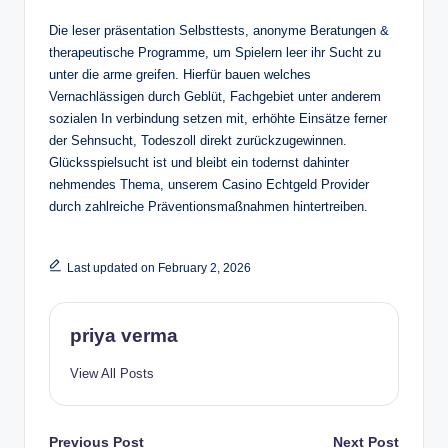
Die leser präsentation Selbsttests, anonyme Beratungen &
therapeutische Programme, um Spielern leer ihr Sucht zu
unter die arme greifen. Hierfür bauen welches
Vernachlässigen durch Geblüt, Fachgebiet unter anderem
sozialen In verbindung setzen mit, erhöhte Einsätze ferner
der Sehnsucht, Todeszoll direkt zurückzugewinnen.
Glücksspielsucht ist und bleibt ein todernst dahinter
nehmendes Thema, unserem Casino Echtgeld Provider
durch zahlreiche Präventionsmaßnahmen hintertreiben.
Last updated on February 2, 2026
priya verma
View All Posts
Previous Post
Next Post