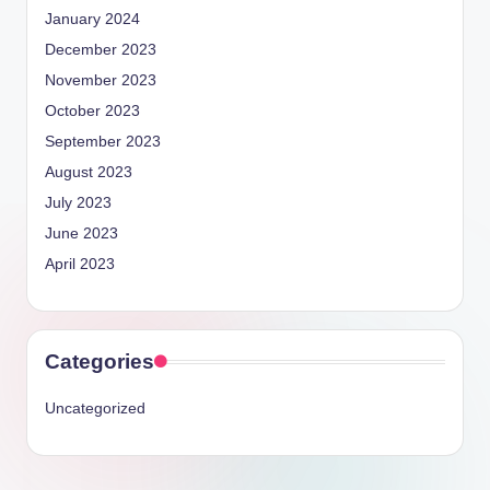
January 2024
December 2023
November 2023
October 2023
September 2023
August 2023
July 2023
June 2023
April 2023
Categories
Uncategorized