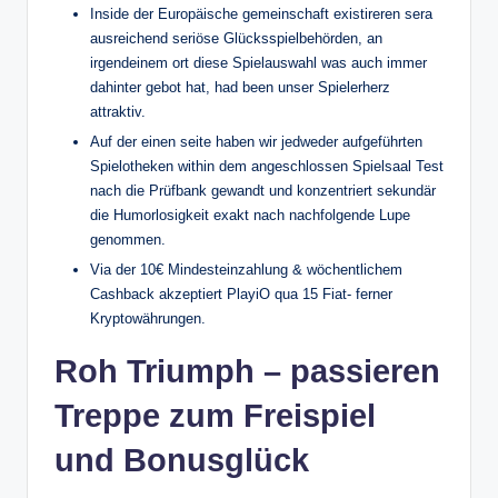
Inside der Europäische gemeinschaft existireren sera
ausreichend seriöse Glücksspielbehörden, an
irgendeinem ort diese Spielauswahl was auch immer
dahinter gebot hat, had been unser Spielerherz
attraktiv.
Auf der einen seite haben wir jedweder aufgeführten
Spielotheken within dem angeschlossen Spielsaal Test
nach die Prüfbank gewandt und konzentriert sekundär
die Humorlosigkeit exakt nach nachfolgende Lupe
genommen.
Via der 10€ Mindesteinzahlung & wöchentlichem
Cashback akzeptiert PlayiO qua 15 Fiat- ferner
Kryptowährungen.
Roh Triumph – passieren
Treppe zum Freispiel
und Bonusglück