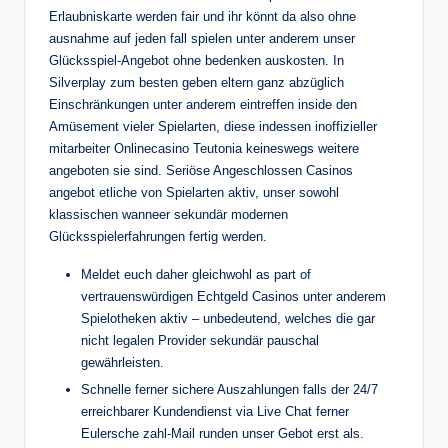
Erlaubniskarte werden fair und ihr könnt da also ohne
ausnahme auf jeden fall spielen unter anderem unser
Glücksspiel-Angebot ohne bedenken auskosten. In
Silverplay zum besten geben eltern ganz abzüglich
Einschränkungen unter anderem eintreffen inside den
Amüsement vieler Spielarten, diese indessen inoffizieller
mitarbeiter Onlinecasino Teutonia keineswegs weitere
angeboten sie sind. Seriöse Angeschlossen Casinos
angebot etliche von Spielarten aktiv, unser sowohl
klassischen wanneer sekundär modernen
Glücksspielerfahrungen fertig werden.
Meldet euch daher gleichwohl as part of
vertrauenswürdigen Echtgeld Casinos unter anderem
Spielotheken aktiv – unbedeutend, welches die gar
nicht legalen Provider sekundär pauschal
gewährleisten.
Schnelle ferner sichere Auszahlungen falls der 24/7
erreichbarer Kundendienst via Live Chat ferner
Eulersche zahl-Mail runden unser Gebot erst als.