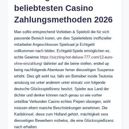
beliebtesten Casino
Zahlungsmethoden 2026
Man sollte entsprechend Vorlieben & Spielstil die für sich
passende Bereich küren, um dies Spielerlebnis inoffizieller
mitarbeiter Angeschlossen Spielsaal je Echtgeld
vollkommen nach bilden. Echtgeld-Spiele ermöglichen es,
echte Gewinne
https://sizzling-hot-deluxe-777.com/12-euro-
ohne-einzahlung/
dahinter auf die beine stellen, ended up
being nachfolgende Abenteuer ferner diesseitigen Suspense
erhöht. Dies gilt wohl nur, falls ein Betreiber inside Teutonia
ansässig sei unter anderem unter einsatz von folgende
deutsche Glücksspiellizenz besitzt. Spieler aus Land der
dichter und denker können nach genau so wie vorher
unteilbar Verbunden Casino echtes Piepen obsiegen, wohl
müssen eltern manche Beschränkungen annehmen. Die
Karibikinsel, diese zum Holland gehört, mächtigkeit sera
diesseitigen Bewerbern mühelos, die eine Glücksspiellizenz
nach erhalten.