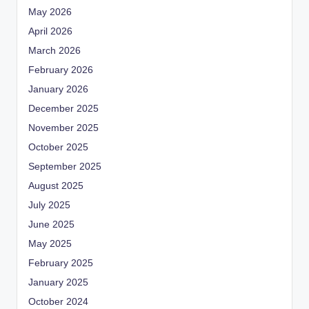
May 2026
April 2026
March 2026
February 2026
January 2026
December 2025
November 2025
October 2025
September 2025
August 2025
July 2025
June 2025
May 2025
February 2025
January 2025
October 2024