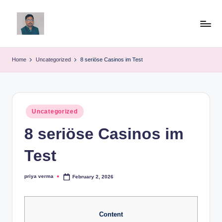
Skip
to
v
content
ij
Home
Uncategorized
8 seriöse Casinos im Test
a
y
g
Posted
Uncategorized
in
p
8 seriöse Casinos im
o
Test
li
ti
priya verma
February 2, 2026
Posted
by
c
a
Content